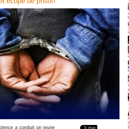
et écope de prison
iolence a conduit un jeune