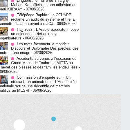
Linguère : le maire de Thiargny,
Maham Ka, officialise son adhésion au
parti KIIRAAY
- 07/08/2026
Télépéage Rapido : Le CCUAPP
réclame un audit du système et tire la
sonnette d’alarme avant les JOJ
- 06/08/2026
Hajj 2027 : L’Arabie Saoudite impose
un calendrier strict aux pays
organisateurs
- 06/08/2026
Les mots façonnent le monde :
Discours et Diplomatie Des paroles, des
mots et une image
- 06/08/2026
Accidents survenus à l’occasion du
Grand Magal de Touba : le MITTA au
chevet des blessés et des familles endeuillées
-
06/08/2026
Commission d’enquête sur « Un
étudiant, un ordinateur » : L’Assemblée
nationale scrute une décennie de marchés
publics au MESRI
- 06/08/2026