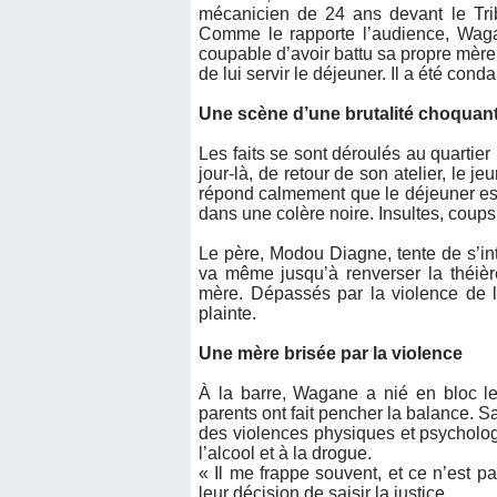
mécanicien de 24 ans devant le Tri
Comme le rapporte l’audience, Wag
coupable d’avoir battu sa propre mère 
de lui servir le déjeuner. Il a été con
Une scène d’une brutalité choquan
Les faits se sont déroulés au quarti
jour-là, de retour de son atelier, le
répond calmement que le déjeuner es
dans une colère noire. Insultes, coups
Le père, Modou Diagne, tente de s’int
va même jusqu’à renverser la théièr
mère. Dépassés par la violence de le
plainte.
Une mère brisée par la violence
À la barre, Wagane a nié en bloc l
parents ont fait pencher la balance. 
des violences physiques et psycholog
l’alcool et à la drogue.
« Il me frappe souvent, et ce n’est pas
leur décision de saisir la justice.