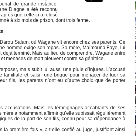
bunal de grande instance.
ane Diagne a été reconnu
après que celle-ci a refusé
damné à six mois de prison, dont trois ferme.
te
er Darou Salam, où Wagane vit encore chez ses parents. Ce
 jeune homme exige son repas. Sa mère, Maïmouna Faye, lui
t déjà terminé. Mais au lieu de comprendre, Wagane entre
 et menaces de mort pleuvent contre sa génitrice.
erposer, mais subit lui aussi une pluie d’injures. L’accusé
e familiale et saisir une brique pour menacer de tuer sa
ur fils, les parents n’ont eu d’autre choix que de porter
es accusations. Mais les témoignages accablants de ses
Sa mère a notamment affirmé qu’elle subissait régulièrement
iques de la part de son fils, connu pour sa dépendance à
 la première fois », a-t-elle confié au juge, justifiant ainsi