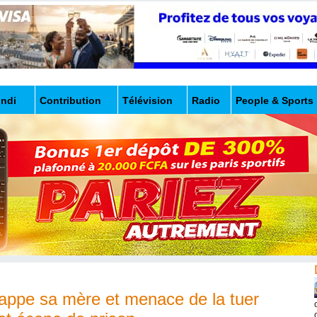
undi
Contribution
Télévision
Radio
People & Sports
appe sa mère et menace de la tuer