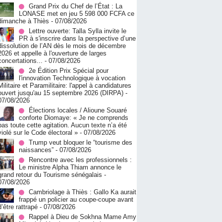
Grand Prix du Chef de l’État : La
LONASE met en jeu 5 598 000 FCFA ce
dimanche à Thiès
- 07/08/2026
Lettre ouverte: Talla Sylla invite le
PR à s'inscrire dans la perspective d’une
dissolution de l’AN dès le mois de décembre
2026 et appelle à l'ouverture de larges
concertations...
- 07/08/2026
2e Édition Prix Spécial pour
l'innovation Technologique à vocation
Militaire et Paramilitaire: l'appel à candidatures
ouvert jusqu'au 15 septembre 2026 (DIRPA)
-
07/08/2026
Élections locales / Alioune Souaré
conforte Diomaye: « Je ne comprends
pas toute cette agitation. Aucun texte n’a été
violé sur le Code électoral »
- 07/08/2026
Trump veut bloquer le “tourisme des
naissances”
- 07/08/2026
Rencontre avec les professionnels :
Le ministre Alpha Thiam annonce le
grand retour du Tourisme sénégalais
-
07/08/2026
Cambriolage à Thiès : Gallo Ka aurait
frappé un policier au coupe-coupe avant
d’être rattrapé
- 07/08/2026
Rappel à Dieu de Sokhna Mame Amy