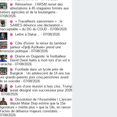
Réinsertion : l’ARSM remet des
attestations à 45 stagiaires formés aux
métiers agricoles et de la boulangerie
-
07/08/2026
« Travailleurs saisonniers » : le
SAMES dénonce une déclaration «
inacceptable » du DG du COUD
- 07/08/2026
Lettre à Dakar…
- 07/08/2026
Côte d'Ivoire: le retour du tambour
parleur «Djidji Ayôkwé» prend une
dimension politique
- 07/08/2026
Drame en Ouganda: le footballeur
David Owori battu à mort lors d’un vol à
l’arraché
- 07/08/2026
Fusillade dans un lycée près de
Bangkok : Un adolescent de 14 ans tue
ses grands-parents puis cinq personnes avant
de se suicider
- 07/08/2026
Lors d’une réunion à huis clos, Trump
aurait désigné son successeur pour 2028
- 07/08/2026
Dissolution de l’Assemblée / L’ancien
député Matar Diop estime que la 15e
législature « mérite plus » que la 14e, en raison
d’actes de défiance majeurs constatés.
-
07/08/2026