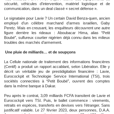
sécurité, véhicules d’intervention, matériel logistique et de
communication, dans un deal classé « secret défense ».
Le signataire pour Lavie ? Un certain David Benza-quen, ancien
employé d’un célèbre marchand d’armes israélien, Gaby
Peretz. Mais en creusant, les enquêteurs découvrent une autre
figure derrière les rideaux : Aboubacar Hima, alias “Petit
Boubé”, sulfureux courtier nigérien déjà connu dans les milieux
troubles des marchés d’armement.
Une pluie de milliards… et de soupçons
La Cellule nationale de traitement des informations financières
(Centif) a produit un rapport accablant, selon Libératio
n
. Elle y
décrit un véritable jeu de prestidigitation financière : Lavie,
Eurocockpit et Technologie Service International (TSI), trois
sociétés connectées à “Petit Boubé”, ouvrent des comptes
dans la même banque à Dakar.
Peu après le contrat, 3,09 milliards FCFA transitent de Lavie et
Eurocockpit vers TSI. Puis, le ballet commence : virements,
retraits en espèces, transferts en devises vers l’étranger. Sans
justificatif valable. Le 27 février 2023, deux personnes, D.A.A.