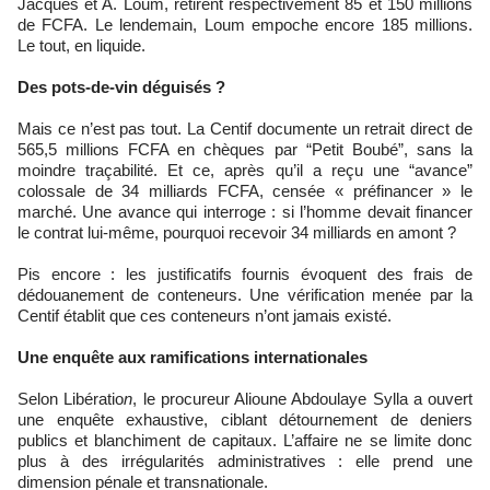
Jacques et A. Loum, retirent respectivement 85 et 150 millions
de FCFA. Le lendemain, Loum empoche encore 185 millions.
Le tout, en liquide.
Des pots-de-vin déguisés ?
Mais ce n’est pas tout. La Centif documente un retrait direct de
565,5 millions FCFA en chèques par “Petit Boubé”, sans la
moindre traçabilité. Et ce, après qu’il a reçu une “avance”
colossale de 34 milliards FCFA, censée « préfinancer » le
marché. Une avance qui interroge : si l’homme devait financer
le contrat lui-même, pourquoi recevoir 34 milliards en amont ?
Pis encore : les justificatifs fournis évoquent des frais de
dédouanement de conteneurs. Une vérification menée par la
Centif établit que ces conteneurs n’ont jamais existé.
Une enquête aux ramifications internationales
Selon Libératio
n
, le procureur Alioune Abdoulaye Sylla a ouvert
une enquête exhaustive, ciblant détournement de deniers
publics et blanchiment de capitaux. L’affaire ne se limite donc
plus à des irrégularités administratives : elle prend une
dimension pénale et transnationale.