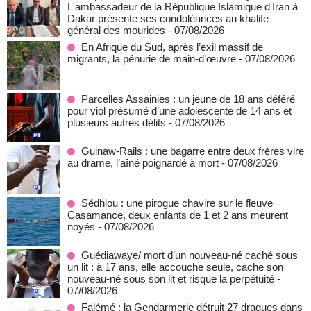
L'ambassadeur de la République Islamique d'Iran à
Dakar présente ses condoléances au khalife
général des mourides
- 07/08/2026
En Afrique du Sud, après l’exil massif de
migrants, la pénurie de main-d’œuvre
- 07/08/2026
Parcelles Assainies : un jeune de 18 ans déféré
pour viol présumé d’une adolescente de 14 ans et
plusieurs autres délits
- 07/08/2026
Guinaw-Rails : une bagarre entre deux frères vire
au drame, l’aîné poignardé à mort
- 07/08/2026
Sédhiou : une pirogue chavire sur le fleuve
Casamance, deux enfants de 1 et 2 ans meurent
noyés
- 07/08/2026
Guédiawaye/ mort d’un nouveau-né caché sous
un lit : à 17 ans, elle accouche seule, cache son
nouveau-né sous son lit et risque la perpétuité
-
07/08/2026
Falémé : la Gendarmerie détruit 27 dragues dans