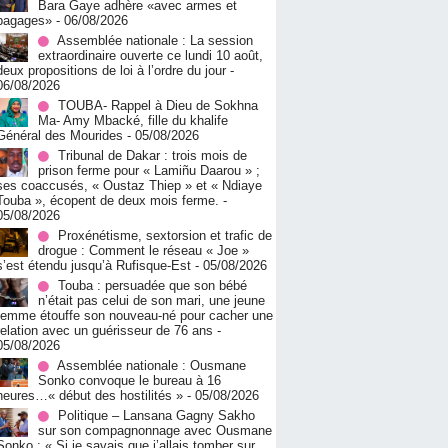
Bara Gaye adhère «avec armes et
bagages»
- 06/08/2026
Assemblée nationale : La session
extraordinaire ouverte ce lundi 10 août,
deux propositions de loi à l’ordre du jour
-
06/08/2026
TOUBA- Rappel à Dieu de Sokhna
Ma- Amy Mbacké, fille du khalife
Général des Mourides
- 05/08/2026
Tribunal de Dakar : trois mois de
prison ferme pour « Lamiñu Daarou » ;
ses coaccusés, « Oustaz Thiep » et « Ndiaye
Touba », écopent de deux mois ferme.
-
05/08/2026
Proxénétisme, sextorsion et trafic de
drogue : Comment le réseau « Joe »
s’est étendu jusqu’à Rufisque-Est
- 05/08/2026
Touba : persuadée que son bébé
n’était pas celui de son mari, une jeune
femme étouffe son nouveau-né pour cacher une
relation avec un guérisseur de 76 ans
-
05/08/2026
Assemblée nationale : Ousmane
Sonko convoque le bureau à 16
heures…« début des hostilités »
- 05/08/2026
Politique – Lansana Gagny Sakho
sur son compagnonnage avec Ousmane
Sonko : « Si je savais que j’allais tomber sur