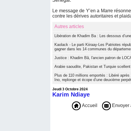
Sénégal.
Le message de Y’en a Marre résonne 
contre les dérives autoritaires et plai
Autres articles
Libération de Khadim Ba : Les dessous d’une
Kaolack - Le parti Kiiraay-Les Patriotes répu
gagner dans les 14 communes du départemen
Justice : Khadim Bâ, l'ancien patron de LO
Arabie saoudite, Pakistan et Turquie scellen
Plus de 110 millions emportés : Libéré après
Ino, replonge et écope d’une deuxième perpét
Jeudi 3 Octobre 2024
Karim Ndiaye
Accueil
Envoyer 