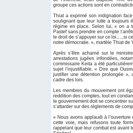
groupe ces actions sont en contradict
Thiat a exprimé son indignation fac
soulignant que leur lutte a toujours 
régime en place. Selon lui, « on a 
Pastef sans prendre en compte l'arr
le droit de s’appuyer sur ce loi…..si 
notre démocratie. », martèle Thiat de 
Après s’être acharné sur le ministr
arrestations jugées infondées, notam
commissaire Keita a été particulièrem
sujet l'injustifiable. « Dire que Ou
justifier une détention prolongée », 
cadre des lois.
Les membres du mouvement ont égale
reddition des comptes, tout en condam
le gouvernement doit se concentrer sur
s’attarder sur des règlements de comp
« Nous avons applaudi à l’ouverture d
cette voie, mais refusons toute for
rappelant que leur combat est avant t