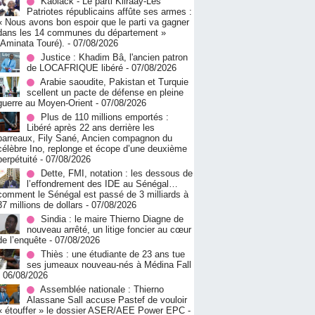
Kaolack - Le parti Kiiraay-Les
Patriotes républicains affûte ses armes :
« Nous avons bon espoir que le parti va gagner
dans les 14 communes du département »
(Aminata Touré).
- 07/08/2026
Justice : Khadim Bâ, l'ancien patron
de LOCAFRIQUE libéré
- 07/08/2026
Arabie saoudite, Pakistan et Turquie
scellent un pacte de défense en pleine
guerre au Moyen-Orient
- 07/08/2026
Plus de 110 millions emportés :
Libéré après 22 ans derrière les
barreaux, Fily Sané, Ancien compagnon du
célèbre Ino, replonge et écope d’une deuxième
perpétuité
- 07/08/2026
Dette, FMI, notation : les dessous de
l’effondrement des IDE au Sénégal…
comment le Sénégal est passé de 3 milliards à
37 millions de dollars
- 07/08/2026
Sindia : le maire Thierno Diagne de
nouveau arrêté, un litige foncier au cœur
de l’enquête
- 07/08/2026
Thiès : une étudiante de 23 ans tue
ses jumeaux nouveau-nés à Médina Fall
- 06/08/2026
Assemblée nationale : Thierno
Alassane Sall accuse Pastef de vouloir
« étouffer » le dossier ASER/AEE Power EPC
-