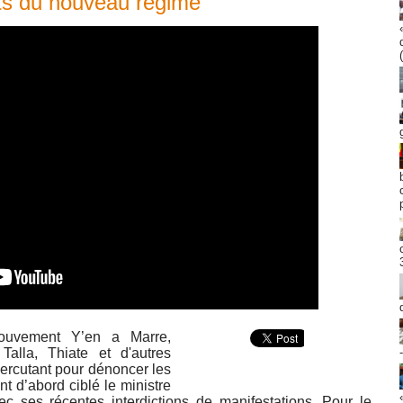
ts du nouveau régime
ouvement Y’en a Marre,
Talla, Thiate et d'autres
ercutant pour dénoncer les
t d’abord ciblé le ministre
vec ses récentes interdictions de manifestations. Pour le