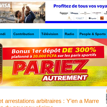
undi
Contribution
Télévision
Radio
People & Sports
et arrestations arbitraires : Y’en a Marre