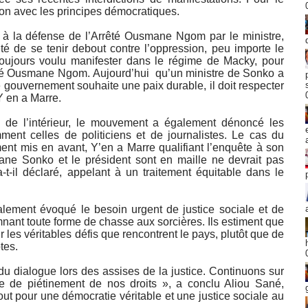
ion avec les principes démocratiques.
e à la défense de l’Arrêté Ousmane Ngom par le ministre,
été de se tenir debout contre l’oppression, peu importe le
toujours voulu manifester dans le régime de Macky, pour
êté Ousmane Ngom. Aujourd’hui qu’un ministre de Sonko a
ce gouvernement souhaite une paix durable, il doit respecter
Y en a Marre.
e de l’intérieur, le mouvement a également dénoncé les
ment celles de politiciens et de journalistes. Le cas du
ent mis en avant, Y’en a Marre qualifiant l’enquête à son
smane Sonko et le président sont en maille ne devrait pas
a-t-il déclaré, appelant à un traitement équitable dans le
ment évoqué le besoin urgent de justice sociale et de
nant toute forme de chasse aux sorcières. Ils estiment que
 les véritables défis que rencontrent le pays, plutôt que de
tes.
u dialogue lors des assises de la justice. Continuons sur
me de piétinement de nos droits », a conclu Aliou Sané,
out pour une démocratie véritable et une justice sociale au