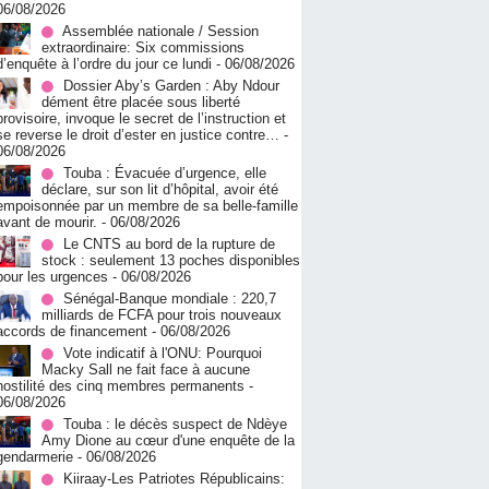
06/08/2026
Assemblée nationale / Session
extraordinaire: Six commissions
d’enquête à l’ordre du jour ce lundi
- 06/08/2026
Dossier Aby’s Garden : Aby Ndour
dément être placée sous liberté
provisoire, invoque le secret de l’instruction et
se reverse le droit d’ester en justice contre…
-
06/08/2026
Touba : Évacuée d’urgence, elle
déclare, sur son lit d’hôpital, avoir été
empoisonnée par un membre de sa belle-famille
avant de mourir.
- 06/08/2026
Le CNTS au bord de la rupture de
stock : seulement 13 poches disponibles
pour les urgences
- 06/08/2026
Sénégal-Banque mondiale : 220,7
milliards de FCFA pour trois nouveaux
accords de financement
- 06/08/2026
Vote indicatif à l'ONU: Pourquoi
Macky Sall ne fait face à aucune
hostilité des cinq membres permanents
-
06/08/2026
Touba : le décès suspect de Ndèye
Amy Dione au cœur d'une enquête de la
gendarmerie
- 06/08/2026
Kiiraay-Les Patriotes Républicains: