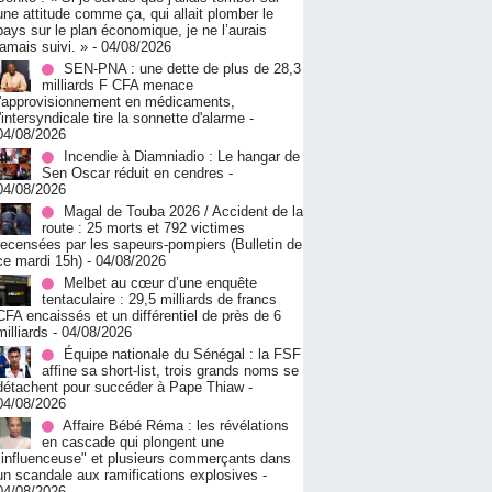
une attitude comme ça, qui allait plomber le
pays sur le plan économique, je ne l’aurais
jamais suivi. »
- 04/08/2026
SEN-PNA : une dette de plus de 28,3
milliards F CFA menace
l'approvisionnement en médicaments,
l'intersyndicale tire la sonnette d'alarme
-
04/08/2026
Incendie à Diamniadio : Le hangar de
Sen Oscar réduit en cendres
-
04/08/2026
Magal de Touba 2026 / Accident de la
route : 25 morts et 792 victimes
recensées par les sapeurs-pompiers (Bulletin de
ce mardi 15h)
- 04/08/2026
Melbet au cœur d’une enquête
tentaculaire : 29,5 milliards de francs
CFA encaissés et un différentiel de près de 6
milliards
- 04/08/2026
Équipe nationale du Sénégal : la FSF
affine sa short-list, trois grands noms se
détachent pour succéder à Pape Thiaw
-
04/08/2026
Affaire Bébé Réma : les révélations
en cascade qui plongent une
"influenceuse" et plusieurs commerçants dans
un scandale aux ramifications explosives
-
04/08/2026