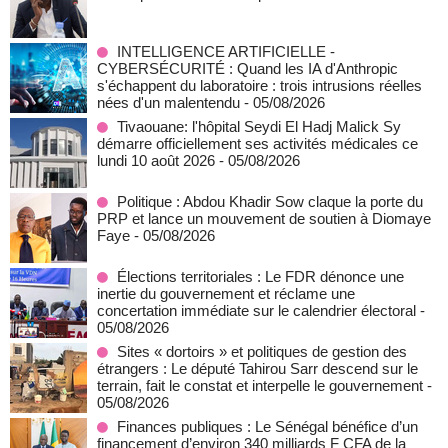
INTELLIGENCE ARTIFICIELLE -
CYBERSÉCURITÉ : Quand les IA d'Anthropic
s'échappent du laboratoire : trois intrusions réelles
nées d'un malentendu
- 05/08/2026
Tivaouane: l'hôpital Seydi El Hadj Malick Sy
démarre officiellement ses activités médicales ce
lundi 10 août 2026
- 05/08/2026
Politique : Abdou Khadir Sow claque la porte du
PRP et lance un mouvement de soutien à Diomaye
Faye
- 05/08/2026
Élections territoriales : Le FDR dénonce une
inertie du gouvernement et réclame une
concertation immédiate sur le calendrier électoral
-
05/08/2026
Sites « dortoirs » et politiques de gestion des
étrangers : Le député Tahirou Sarr descend sur le
terrain, fait le constat et interpelle le gouvernement
-
05/08/2026
Finances publiques : Le Sénégal bénéfice d’un
financement d’environ 340 milliards F CFA de la