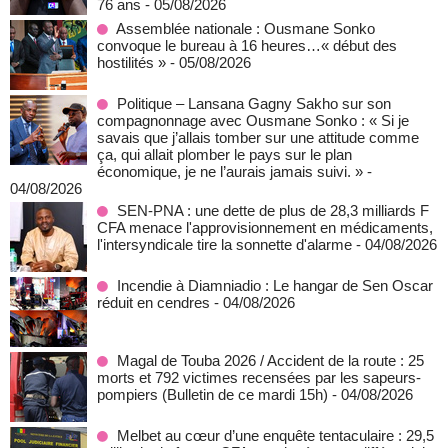
76 ans
- 05/08/2026
Assemblée nationale : Ousmane Sonko
convoque le bureau à 16 heures…« début des
hostilités »
- 05/08/2026
Politique – Lansana Gagny Sakho sur son
compagnonnage avec Ousmane Sonko : « Si je
savais que j’allais tomber sur une attitude comme
ça, qui allait plomber le pays sur le plan
économique, je ne l’aurais jamais suivi. »
-
04/08/2026
SEN-PNA : une dette de plus de 28,3 milliards F
CFA menace l'approvisionnement en médicaments,
l'intersyndicale tire la sonnette d'alarme
- 04/08/2026
Incendie à Diamniadio : Le hangar de Sen Oscar
réduit en cendres
- 04/08/2026
Magal de Touba 2026 / Accident de la route : 25
morts et 792 victimes recensées par les sapeurs-
pompiers (Bulletin de ce mardi 15h)
- 04/08/2026
Melbet au cœur d’une enquête tentaculaire : 29,5