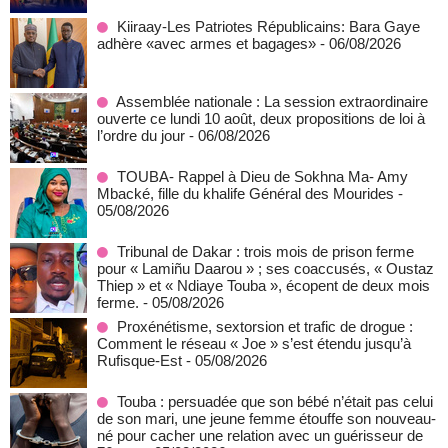
Kiiraay-Les Patriotes Républicains: Bara Gaye
adhère «avec armes et bagages»
- 06/08/2026
Assemblée nationale : La session extraordinaire
ouverte ce lundi 10 août, deux propositions de loi à
l’ordre du jour
- 06/08/2026
TOUBA- Rappel à Dieu de Sokhna Ma- Amy
Mbacké, fille du khalife Général des Mourides
-
05/08/2026
Tribunal de Dakar : trois mois de prison ferme
pour « Lamiñu Daarou » ; ses coaccusés, « Oustaz
Thiep » et « Ndiaye Touba », écopent de deux mois
ferme.
- 05/08/2026
Proxénétisme, sextorsion et trafic de drogue :
Comment le réseau « Joe » s’est étendu jusqu’à
Rufisque-Est
- 05/08/2026
Touba : persuadée que son bébé n’était pas celui
de son mari, une jeune femme étouffe son nouveau-
né pour cacher une relation avec un guérisseur de