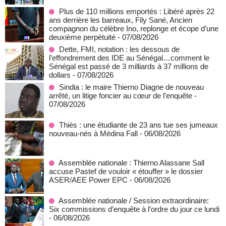
Plus de 110 millions emportés : Libéré après 22
ans derrière les barreaux, Fily Sané, Ancien
compagnon du célèbre Ino, replonge et écope d’une
deuxième perpétuité
- 07/08/2026
Dette, FMI, notation : les dessous de
l’effondrement des IDE au Sénégal…comment le
Sénégal est passé de 3 milliards à 37 millions de
dollars
- 07/08/2026
Sindia : le maire Thierno Diagne de nouveau
arrêté, un litige foncier au cœur de l’enquête
-
07/08/2026
Thiès : une étudiante de 23 ans tue ses jumeaux
nouveau-nés à Médina Fall
- 06/08/2026
Assemblée nationale : Thierno Alassane Sall
accuse Pastef de vouloir « étouffer » le dossier
ASER/AEE Power EPC
- 06/08/2026
Assemblée nationale / Session extraordinaire:
Six commissions d’enquête à l’ordre du jour ce lundi
- 06/08/2026