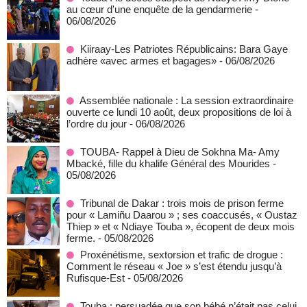
au cœur d'une enquête de la gendarmerie
-
06/08/2026
Kiiraay-Les Patriotes Républicains: Bara Gaye
adhère «avec armes et bagages»
- 06/08/2026
Assemblée nationale : La session extraordinaire
ouverte ce lundi 10 août, deux propositions de loi à
l’ordre du jour
- 06/08/2026
TOUBA- Rappel à Dieu de Sokhna Ma- Amy
Mbacké, fille du khalife Général des Mourides
-
05/08/2026
Tribunal de Dakar : trois mois de prison ferme
pour « Lamiñu Daarou » ; ses coaccusés, « Oustaz
Thiep » et « Ndiaye Touba », écopent de deux mois
ferme.
- 05/08/2026
Proxénétisme, sextorsion et trafic de drogue :
Comment le réseau « Joe » s’est étendu jusqu’à
Rufisque-Est
- 05/08/2026
Touba : persuadée que son bébé n’était pas celui