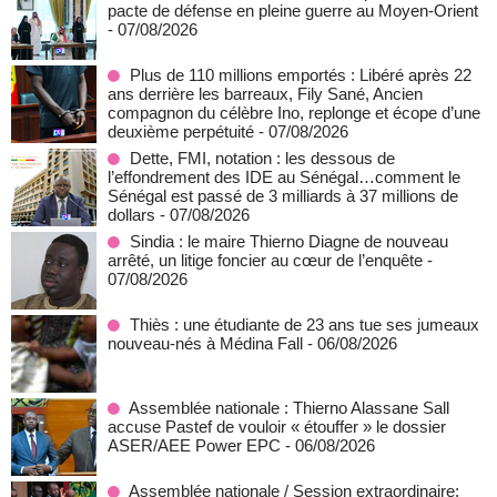
pacte de défense en pleine guerre au Moyen-Orient
- 07/08/2026
Plus de 110 millions emportés : Libéré après 22
ans derrière les barreaux, Fily Sané, Ancien
compagnon du célèbre Ino, replonge et écope d’une
deuxième perpétuité
- 07/08/2026
Dette, FMI, notation : les dessous de
l’effondrement des IDE au Sénégal…comment le
Sénégal est passé de 3 milliards à 37 millions de
dollars
- 07/08/2026
Sindia : le maire Thierno Diagne de nouveau
arrêté, un litige foncier au cœur de l’enquête
-
07/08/2026
Thiès : une étudiante de 23 ans tue ses jumeaux
nouveau-nés à Médina Fall
- 06/08/2026
Assemblée nationale : Thierno Alassane Sall
accuse Pastef de vouloir « étouffer » le dossier
ASER/AEE Power EPC
- 06/08/2026
Assemblée nationale / Session extraordinaire: