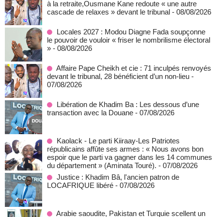
à la retraite,Ousmane Kane redoute « une autre
cascade de relaxes » devant le tribunal
- 08/08/2026
Locales 2027 : Modou Diagne Fada soupçonne
le pouvoir de vouloir « friser le nombrilisme électoral
»
- 08/08/2026
Affaire Pape Cheikh et cie : 71 inculpés renvoyés
devant le tribunal, 28 bénéficient d’un non-lieu
-
07/08/2026
Libération de Khadim Ba : Les dessous d’une
transaction avec la Douane
- 07/08/2026
Kaolack - Le parti Kiiraay-Les Patriotes
républicains affûte ses armes : « Nous avons bon
espoir que le parti va gagner dans les 14 communes
du département » (Aminata Touré).
- 07/08/2026
Justice : Khadim Bâ, l'ancien patron de
LOCAFRIQUE libéré
- 07/08/2026
Arabie saoudite, Pakistan et Turquie scellent un