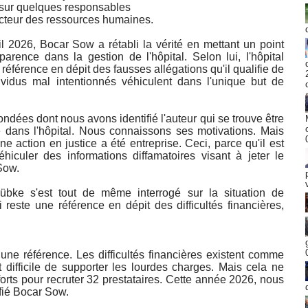
t sur quelques responsables
irecteur des ressources humaines.
l 2026, Bocar Sow a rétabli la vérité en mettant un point
rence dans la gestion de l'hôpital. Selon lui, l'hôpital
éférence en dépit des fausses allégations qu'il qualifie de
idus mal intentionnés véhiculent dans l'unique but de
ondées dont nous avons identifié l'auteur qui se trouve être
e dans l'hôpital. Nous connaissons ses motivations. Mais
e action en justice a été entreprise. Ceci, parce qu'il est
hiculer des informations diffamatoires visant à jeter le
 Sow.
Lübke s'est tout de même interrogé sur la situation de
i reste une référence en dépit des difficultés financières,
i une référence. Les difficultés financières existent comme
st difficile de supporter les lourdes charges. Mais cela ne
rts pour recruter 32 prestataires. Cette année 2026, nous
nfié Bocar Sow.