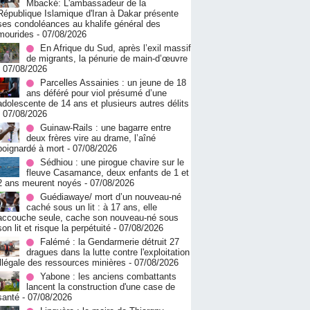
Mbacké: L'ambassadeur de la
République Islamique d'Iran à Dakar présente
ses condoléances au khalife général des
mourides
- 07/08/2026
En Afrique du Sud, après l’exil massif
de migrants, la pénurie de main-d’œuvre
- 07/08/2026
Parcelles Assainies : un jeune de 18
ans déféré pour viol présumé d’une
adolescente de 14 ans et plusieurs autres délits
- 07/08/2026
Guinaw-Rails : une bagarre entre
deux frères vire au drame, l’aîné
poignardé à mort
- 07/08/2026
Sédhiou : une pirogue chavire sur le
fleuve Casamance, deux enfants de 1 et
2 ans meurent noyés
- 07/08/2026
Guédiawaye/ mort d’un nouveau-né
caché sous un lit : à 17 ans, elle
accouche seule, cache son nouveau-né sous
son lit et risque la perpétuité
- 07/08/2026
Falémé : la Gendarmerie détruit 27
dragues dans la lutte contre l'exploitation
illégale des ressources minières
- 07/08/2026
Yabone : les anciens combattants
lancent la construction d'une case de
santé
- 07/08/2026