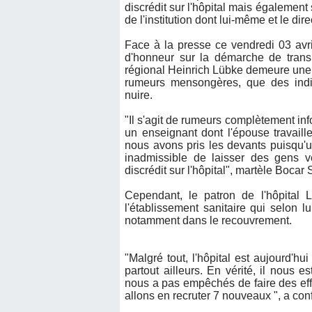
discrédit sur l'hôpital mais égalemen
de l'institution dont lui-même et le d
Face à la presse ce vendredi 03 avri
d'honneur sur la démarche de transpa
régional Heinrich Lübke demeure une r
rumeurs mensongères, que des indiv
nuire.
"Il s'agit de rumeurs complètement inf
un enseignant dont l'épouse travaill
nous avons pris les devants puisqu'un
inadmissible de laisser des gens vé
discrédit sur l'hôpital", martèle Bocar
Cependant, le patron de l'hôpital 
l'établissement sanitaire qui selon lu
notamment dans le recouvrement.
"Malgré tout, l'hôpital est aujourd'hu
partout ailleurs. En vérité, il nous e
nous a pas empêchés de faire des effo
allons en recruter 7 nouveaux ", a co