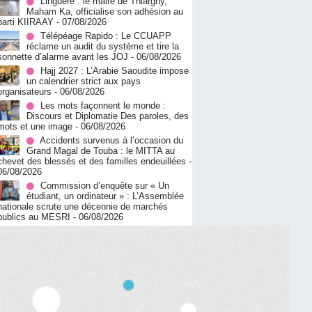
Linguère : le maire de Thiargny,
Maham Ka, officialise son adhésion au
parti KIIRAAY
- 07/08/2026
Télépéage Rapido : Le CCUAPP
réclame un audit du système et tire la
sonnette d’alarme avant les JOJ
- 06/08/2026
Hajj 2027 : L’Arabie Saoudite impose
un calendrier strict aux pays
organisateurs
- 06/08/2026
Les mots façonnent le monde :
Discours et Diplomatie Des paroles, des
mots et une image
- 06/08/2026
Accidents survenus à l’occasion du
Grand Magal de Touba : le MITTA au
chevet des blessés et des familles endeuillées
-
06/08/2026
Commission d’enquête sur « Un
étudiant, un ordinateur » : L’Assemblée
nationale scrute une décennie de marchés
publics au MESRI
- 06/08/2026