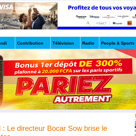
undi
Contribution
Télévision
Radio
People & Sports
 : Le directeur Bocar Sow brise le