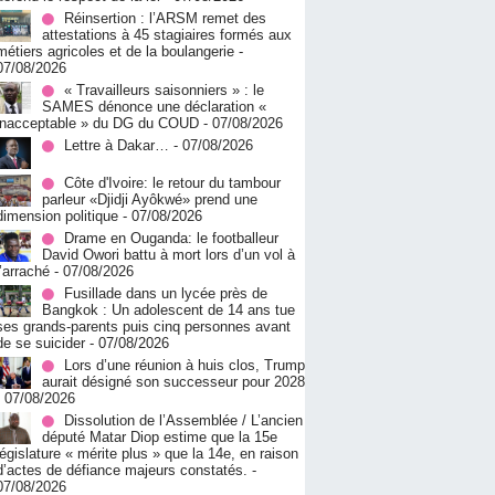
Réinsertion : l’ARSM remet des
attestations à 45 stagiaires formés aux
métiers agricoles et de la boulangerie
-
07/08/2026
« Travailleurs saisonniers » : le
SAMES dénonce une déclaration «
inacceptable » du DG du COUD
- 07/08/2026
Lettre à Dakar…
- 07/08/2026
Côte d'Ivoire: le retour du tambour
parleur «Djidji Ayôkwé» prend une
dimension politique
- 07/08/2026
Drame en Ouganda: le footballeur
David Owori battu à mort lors d’un vol à
l’arraché
- 07/08/2026
Fusillade dans un lycée près de
Bangkok : Un adolescent de 14 ans tue
ses grands-parents puis cinq personnes avant
de se suicider
- 07/08/2026
Lors d’une réunion à huis clos, Trump
aurait désigné son successeur pour 2028
- 07/08/2026
Dissolution de l’Assemblée / L’ancien
député Matar Diop estime que la 15e
législature « mérite plus » que la 14e, en raison
d’actes de défiance majeurs constatés.
-
07/08/2026