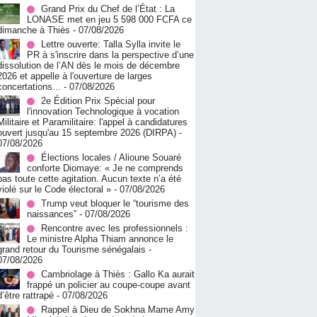
Grand Prix du Chef de l’État : La
LONASE met en jeu 5 598 000 FCFA ce
dimanche à Thiès
- 07/08/2026
Lettre ouverte: Talla Sylla invite le
PR à s'inscrire dans la perspective d’une
dissolution de l’AN dès le mois de décembre
2026 et appelle à l'ouverture de larges
concertations...
- 07/08/2026
2e Édition Prix Spécial pour
l'innovation Technologique à vocation
Militaire et Paramilitaire: l'appel à candidatures
ouvert jusqu'au 15 septembre 2026 (DIRPA)
-
07/08/2026
Élections locales / Alioune Souaré
conforte Diomaye: « Je ne comprends
pas toute cette agitation. Aucun texte n’a été
violé sur le Code électoral »
- 07/08/2026
Trump veut bloquer le “tourisme des
naissances”
- 07/08/2026
Rencontre avec les professionnels :
Le ministre Alpha Thiam annonce le
grand retour du Tourisme sénégalais
-
07/08/2026
Cambriolage à Thiès : Gallo Ka aurait
frappé un policier au coupe-coupe avant
d’être rattrapé
- 07/08/2026
Rappel à Dieu de Sokhna Mame Amy