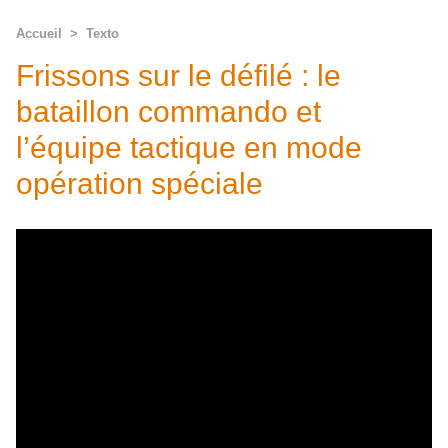
Accueil
>
Texto
Frissons sur le défilé : le
bataillon commando et
l’équipe tactique en mode
opération spéciale