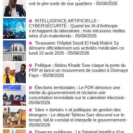
voir le pire sortir de nos quartiers
- 05/08/2026
INTELLIGENCE ARTIFICIELLE -
CYBERSÉCURITÉ : Quand les IA d'Anthropic
s'échappent du laboratoire : trois intrusions réelles
nées d'un malentendu
- 05/08/2026
Tivaouane: l'hôpital Seydi El Hadj Malick Sy
démarre officiellement ses activités médicales ce
lundi 10 août 2026
- 05/08/2026
Politique : Abdou Khadir Sow claque la porte du
PRP et lance un mouvement de soutien à Diomaye
Faye
- 05/08/2026
Élections territoriales : Le FDR dénonce une
inertie du gouvernement et réclame une
concertation immédiate sur le calendrier électoral
-
05/08/2026
Sites « dortoirs » et politiques de gestion des
étrangers : Le député Tahirou Sarr descend sur le
terrain, fait le constat et interpelle le gouvernement
-
05/08/2026
Finances publiques : Le Sénégal bénéfice d’un