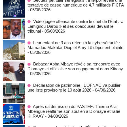
Secteur pétrolier sénégalais : Interpol révèle une
tentative de casse numérique de 4,7 milliards F CFA
- 05/08/2026
Vidéo jugée offensante contre le chef de l’État : «
Lamignou Darou » et ses coaccusés devant le
tribunal
- 05/08/2026
Leur enfant de 3 ans retenu à la cybersécurité :
Mamadou Makhtar Diop et Amy Lô déposent plainte
- 05/08/2026
Babacar Abba Mbaye révèle sa rencontre avec
Diomaye et officialise son engagement dans Kiiraay
- 05/08/2026
Déclaration de patrimoine : L’OFNAC va publier
une liste provisoire le 10 août 2026
- 04/08/2026
Après sa démission du PASTEF: Thierno Alia
Mbengue réaffirme son soutien à Diomaye et rallie
KIIRAAY
- 04/08/2026