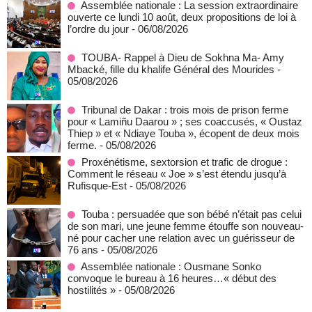
Assemblée nationale : La session extraordinaire
ouverte ce lundi 10 août, deux propositions de loi à
l’ordre du jour
- 06/08/2026
TOUBA- Rappel à Dieu de Sokhna Ma- Amy
Mbacké, fille du khalife Général des Mourides
-
05/08/2026
Tribunal de Dakar : trois mois de prison ferme
pour « Lamiñu Daarou » ; ses coaccusés, « Oustaz
Thiep » et « Ndiaye Touba », écopent de deux mois
ferme.
- 05/08/2026
Proxénétisme, sextorsion et trafic de drogue :
Comment le réseau « Joe » s’est étendu jusqu’à
Rufisque-Est
- 05/08/2026
Touba : persuadée que son bébé n’était pas celui
de son mari, une jeune femme étouffe son nouveau-
né pour cacher une relation avec un guérisseur de
76 ans
- 05/08/2026
Assemblée nationale : Ousmane Sonko
convoque le bureau à 16 heures…« début des
hostilités »
- 05/08/2026