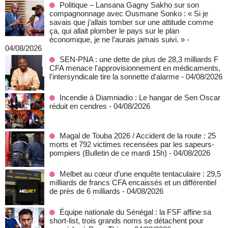
Politique – Lansana Gagny Sakho sur son
compagnonnage avec Ousmane Sonko : « Si je
savais que j’allais tomber sur une attitude comme
ça, qui allait plomber le pays sur le plan
économique, je ne l’aurais jamais suivi. »
-
04/08/2026
SEN-PNA : une dette de plus de 28,3 milliards F
CFA menace l'approvisionnement en médicaments,
l'intersyndicale tire la sonnette d'alarme
- 04/08/2026
Incendie à Diamniadio : Le hangar de Sen Oscar
réduit en cendres
- 04/08/2026
Magal de Touba 2026 / Accident de la route : 25
morts et 792 victimes recensées par les sapeurs-
pompiers (Bulletin de ce mardi 15h)
- 04/08/2026
Melbet au cœur d’une enquête tentaculaire : 29,5
milliards de francs CFA encaissés et un différentiel
de près de 6 milliards
- 04/08/2026
Équipe nationale du Sénégal : la FSF affine sa
short-list, trois grands noms se détachent pour