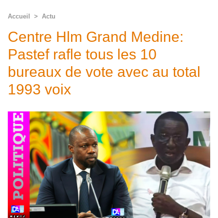
Accueil
>
Actu
Centre Hlm Grand Medine:
Pastef rafle tous les 10
bureaux de vote avec au total
1993 voix