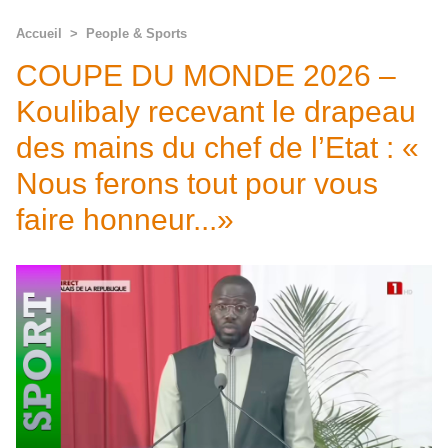
Accueil
>
People & Sports
COUPE DU MONDE 2026 –
Koulibaly recevant le drapeau
des mains du chef de l’Etat : «
Nous ferons tout pour vous
faire honneur...»