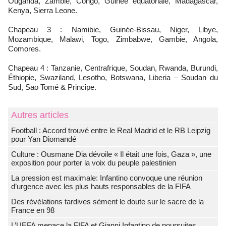
Ouganda, Zambie, Congo, Guinée équatoriale, Madagascar,
Kenya, Sierra Leone.
Chapeau 3 : Namibie, Guinée-Bissau, Niger, Libye,
Mozambique, Malawi, Togo, Zimbabwe, Gambie, Angola,
Comores.
Chapeau 4 : Tanzanie, Centrafrique, Soudan, Rwanda, Burundi,
Éthiopie, Swaziland, Lesotho, Botswana, Liberia – Soudan du
Sud, Sao Tomé & Principe.
Autres articles
Football : Accord trouvé entre le Real Madrid et le RB Leipzig
pour Yan Diomandé
Culture : Ousmane Dia dévoile « Il était une fois, Gaza », une
exposition pour porter la voix du peuple palestinien
La pression est maximale: Infantino convoque une réunion
d’urgence avec les plus hauts responsables de la FIFA
Des révélations tardives sèment le doute sur le sacre de la
France en 98
L’UEFA menace la FIFA et Gianni Infantino de poursuites