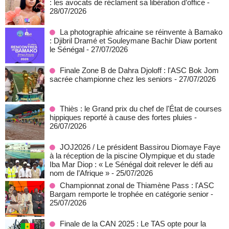
: les avocats de réclament sa libération d’office
-
28/07/2026
La photographie africaine se réinvente à Bamako
: Djibril Dramé et Souleymane Bachir Diaw portent
le Sénégal
- 27/07/2026
Finale Zone B de Dahra Djoloff : l'ASC Bok Jom
sacrée championne chez les seniors
- 27/07/2026
Thiès : le Grand prix du chef de l'État de courses
hippiques reporté à cause des fortes pluies
-
26/07/2026
JOJ2026 / Le président Bassirou Diomaye Faye
à la réception de la piscine Olympique et du stade
Iba Mar Diop : « Le Sénégal doit relever le défi au
nom de l’Afrique »
- 25/07/2026
Championnat zonal de Thiamène Pass : l'ASC
Bargam remporte le trophée en catégorie senior
-
25/07/2026
Finale de la CAN 2025 : Le TAS opte pour la