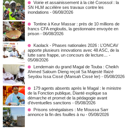
Voirie et assainissement à la cité Corossol : la
SN HLM accélère ses travaux contre les
inondations
- 06/08/2026
Tontine à Keur Massar : près de 10 millions de
francs CFA engloutis, la gestionnaire envoyée en
prison
- 06/08/2026
Kaolack - Phases nationales 2026 : L’ONCAV
apporte plusieurs innovations avec 48 ASC, de la
lutte sans frappe, un concours de lecture…
-
05/08/2026
Lendemain du grand Magal de Touba : Cheikh
Ahmed Saloum Dieng reçoit Sa Majesté Ifaizé
Seydou Issa Cissé (Mansah Cissé Ier)
- 05/08/2026
179 agents absents après le Magal : le ministre
de la Fonction publique, Dianté explique sa
démarche et promet de la pédagogie avant
d’éventuelles sanctions
- 05/08/2026
Prisons sénégalaises : Me Moussa Sarr
annonce la fin des fouilles à nu
- 05/08/2026