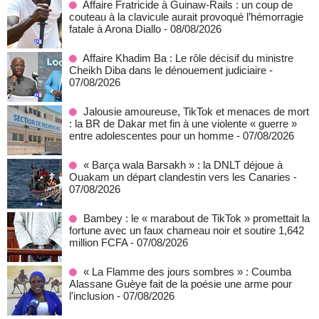
Affaire Fratricide à Guinaw-Rails : un coup de
couteau à la clavicule aurait provoqué l’hémorragie
fatale à Arona Diallo
- 08/08/2026
Affaire Khadim Ba : Le rôle décisif du ministre
Cheikh Diba dans le dénouement judiciaire
-
07/08/2026
Jalousie amoureuse, TikTok et menaces de mort
: la BR de Dakar met fin à une violente « guerre »
entre adolescentes pour un homme
- 07/08/2026
« Barça wala Barsakh » : la DNLT déjoue à
Ouakam un départ clandestin vers les Canaries
-
07/08/2026
Bambey : le « marabout de TikTok » promettait la
fortune avec un faux chameau noir et soutire 1,642
million FCFA
- 07/08/2026
« La Flamme des jours sombres » : Coumba
Alassane Guèye fait de la poésie une arme pour
l'inclusion
- 07/08/2026