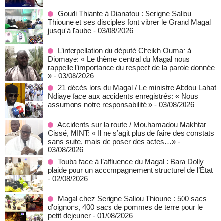
Goudi Thiante à Dianatou : Serigne Saliou
Thioune et ses disciples font vibrer le Grand Magal
jusqu'à l'aube
- 03/08/2026
L’interpellation du député Cheikh Oumar à
Diomaye: « Le thème central du Magal nous
rappelle l’importance du respect de la parole donnée
»
- 03/08/2026
21 décès lors du Magal / Le ministre Abdou Lahat
Ndiaye face aux accidents enregistrés: « Nous
assumons notre responsabilité »
- 03/08/2026
Accidents sur la route / Mouhamadou Makhtar
Cissé, MINT: « Il ne s’agit plus de faire des constats
sans suite, mais de poser des actes…»
-
03/08/2026
Touba face à l’affluence du Magal : Bara Dolly
plaide pour un accompagnement structurel de l’État
- 02/08/2026
Magal chez Serigne Saliou Thioune : 500 sacs
d'oignons, 400 sacs de pommes de terre pour le
petit dejeuner
- 01/08/2026