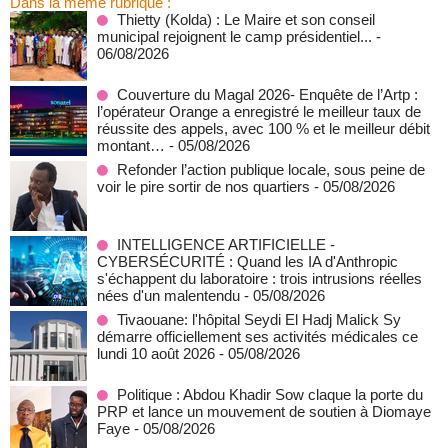
Dans la même rubrique :
‎Thietty (Kolda) : Le Maire et son conseil
municipal rejoignent le camp présidentiel...
-
06/08/2026
Couverture du Magal 2026- Enquête de l’Artp :
l’opérateur Orange a enregistré le meilleur taux de
réussite des appels, avec 100 % et le meilleur débit
montant…
- 05/08/2026
Refonder l’action publique locale, sous peine de
voir le pire sortir de nos quartiers
- 05/08/2026
INTELLIGENCE ARTIFICIELLE -
CYBERSÉCURITÉ : Quand les IA d'Anthropic
s'échappent du laboratoire : trois intrusions réelles
nées d'un malentendu
- 05/08/2026
Tivaouane: l'hôpital Seydi El Hadj Malick Sy
démarre officiellement ses activités médicales ce
lundi 10 août 2026
- 05/08/2026
Politique : Abdou Khadir Sow claque la porte du
PRP et lance un mouvement de soutien à Diomaye
Faye
- 05/08/2026