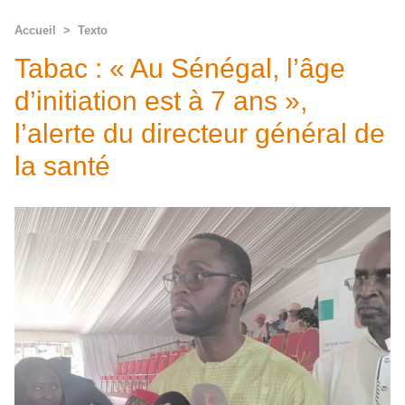
Accueil
>
Texto
Tabac : « Au Sénégal, l’âge
d’initiation est à 7 ans »,
l’alerte du directeur général de
la santé