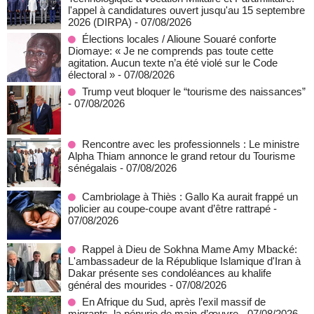
l'appel à candidatures ouvert jusqu'au 15 septembre
2026 (DIRPA)
- 07/08/2026
Élections locales / Alioune Souaré conforte
Diomaye: « Je ne comprends pas toute cette
agitation. Aucun texte n’a été violé sur le Code
électoral »
- 07/08/2026
Trump veut bloquer le “tourisme des naissances”
- 07/08/2026
Rencontre avec les professionnels : Le ministre
Alpha Thiam annonce le grand retour du Tourisme
sénégalais
- 07/08/2026
Cambriolage à Thiès : Gallo Ka aurait frappé un
policier au coupe-coupe avant d’être rattrapé
-
07/08/2026
Rappel à Dieu de Sokhna Mame Amy Mbacké:
L'ambassadeur de la République Islamique d'Iran à
Dakar présente ses condoléances au khalife
général des mourides
- 07/08/2026
En Afrique du Sud, après l’exil massif de
migrants, la pénurie de main-d’œuvre
- 07/08/2026