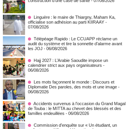
construction d'une case de santé
- 07/08/2026
Linguère : le maire de Thiargny, Maham Ka,
officialise son adhésion au parti KIIRAAY
-
07/08/2026
Télépéage Rapido : Le CCUAPP réclame un
audit du système et tire la sonnette d’alarme avant
les JOJ
- 06/08/2026
Hajj 2027 : L’Arabie Saoudite impose un
calendrier strict aux pays organisateurs
-
06/08/2026
Les mots façonnent le monde : Discours et
Diplomatie Des paroles, des mots et une image
-
06/08/2026
Accidents survenus à l’occasion du Grand Magal
de Touba : le MITTA au chevet des blessés et des
familles endeuillées
- 06/08/2026
Commission d’enquête sur « Un étudiant, un