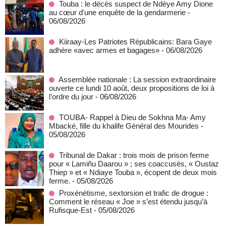
Touba : le décès suspect de Ndèye Amy Dione
au cœur d'une enquête de la gendarmerie
-
06/08/2026
Kiiraay-Les Patriotes Républicains: Bara Gaye
adhère «avec armes et bagages»
- 06/08/2026
Assemblée nationale : La session extraordinaire
ouverte ce lundi 10 août, deux propositions de loi à
l’ordre du jour
- 06/08/2026
TOUBA- Rappel à Dieu de Sokhna Ma- Amy
Mbacké, fille du khalife Général des Mourides
-
05/08/2026
Tribunal de Dakar : trois mois de prison ferme
pour « Lamiñu Daarou » ; ses coaccusés, « Oustaz
Thiep » et « Ndiaye Touba », écopent de deux mois
ferme.
- 05/08/2026
Proxénétisme, sextorsion et trafic de drogue :
Comment le réseau « Joe » s’est étendu jusqu’à
Rufisque-Est
- 05/08/2026