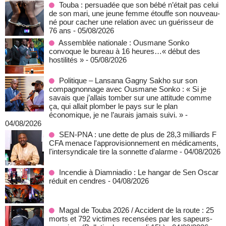
Touba : persuadée que son bébé n’était pas celui
de son mari, une jeune femme étouffe son nouveau-
né pour cacher une relation avec un guérisseur de
76 ans
- 05/08/2026
Assemblée nationale : Ousmane Sonko
convoque le bureau à 16 heures…« début des
hostilités »
- 05/08/2026
Politique – Lansana Gagny Sakho sur son
compagnonnage avec Ousmane Sonko : « Si je
savais que j’allais tomber sur une attitude comme
ça, qui allait plomber le pays sur le plan
économique, je ne l’aurais jamais suivi. »
-
04/08/2026
SEN-PNA : une dette de plus de 28,3 milliards F
CFA menace l'approvisionnement en médicaments,
l'intersyndicale tire la sonnette d'alarme
- 04/08/2026
Incendie à Diamniadio : Le hangar de Sen Oscar
réduit en cendres
- 04/08/2026
Magal de Touba 2026 / Accident de la route : 25
morts et 792 victimes recensées par les sapeurs-