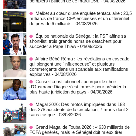
pompiers (Bulletin de ce mardi 15h)
- 04/08/2026
Melbet au cœur d’une enquête tentaculaire : 29,5
milliards de francs CFA encaissés et un différentiel
de près de 6 milliards
- 04/08/2026
Équipe nationale du Sénégal : la FSF affine sa
short-list, trois grands noms se détachent pour
succéder à Pape Thiaw
- 04/08/2026
Affaire Bébé Réma : les révélations en cascade
qui plongent une "influenceuse" et plusieurs
commerçants dans un scandale aux ramifications
explosives
- 04/08/2026
Conseil constitutionnel : pourquoi le choix
d'Ousmane Diagne s'est imposé pour présider la
plus haute juridiction du pays
- 04/08/2026
Magal 2026: Des motos impliquées dans 183
des 278 accidents de la circulation, 7 morts dont 2
sans casque
- 03/08/2026
Grand Magal de Touba 2026 : « 630 milliards de
FCFA générés, mais le Sénégal doit mieux tirer