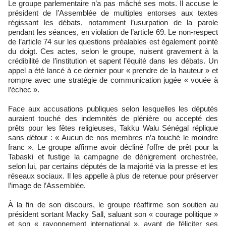
Le groupe parlementaire n’a pas mâché ses mots. Il accuse le
président de l’Assemblée de multiples entorses aux textes
régissant les débats, notamment l’usurpation de la parole
pendant les séances, en violation de l’article 69. Le non-respect
de l’article 74 sur les questions préalables est également pointé
du doigt. Ces actes, selon le groupe, nuisent gravement à la
crédibilité de l’institution et sapent l’équité dans les débats. Un
appel a été lancé à ce dernier pour « prendre de la hauteur » et
rompre avec une stratégie de communication jugée « vouée à
l’échec ».
Face aux accusations publiques selon lesquelles les députés
auraient touché des indemnités de plénière ou accepté des
prêts pour les fêtes religieuses, Takku Walu Sénégal réplique
sans détour : « Aucun de nos membres n’a touché le moindre
franc ». Le groupe affirme avoir décliné l’offre de prêt pour la
Tabaski et fustige la campagne de dénigrement orchestrée,
selon lui, par certains députés de la majorité via la presse et les
réseaux sociaux. Il les appelle à plus de retenue pour préserver
l’image de l’Assemblée.
À la fin de son discours, le groupe réaffirme son soutien au
président sortant Macky Sall, saluant son « courage politique »
et son « rayonnement international », avant de féliciter ses