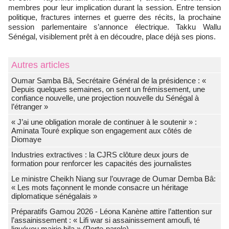
membres pour leur implication durant la session. Entre tension
politique, fractures internes et guerre des récits, la prochaine
session parlementaire s’annonce électrique. Takku Wallu
Sénégal, visiblement prêt à en découdre, place déjà ses pions.
Autres articles
Oumar Samba Bâ, Secrétaire Général de la présidence : «
Depuis quelques semaines, on sent un frémissement, une
confiance nouvelle, une projection nouvelle du Sénégal à
l’étranger »
« J’ai une obligation morale de continuer à le soutenir » :
Aminata Touré explique son engagement aux côtés de
Diomaye
Industries extractives : la CJRS clôture deux jours de
formation pour renforcer les capacités des journalistes
Le ministre Cheikh Niang sur l’ouvrage de Oumar Demba Bâ:
« Les mots façonnent le monde consacre un héritage
diplomatique sénégalais »
Préparatifs Gamou 2026 - Léona Kanène attire l’attention sur
l’assainissement : « Lifi war si assainissement amoufi, té
liguéyou mairie bila » (Porte-parole)