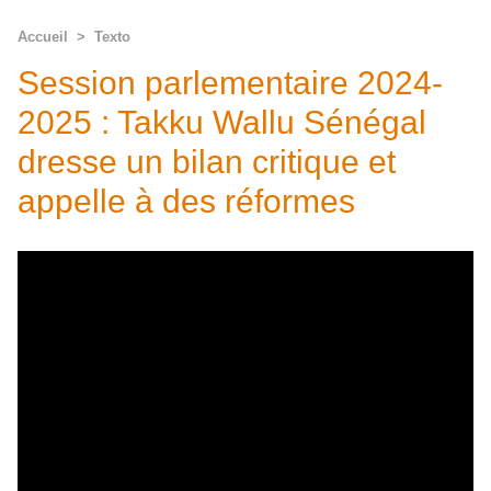
Accueil
>
Texto
Session parlementaire 2024-
2025 : Takku Wallu Sénégal
dresse un bilan critique et
appelle à des réformes