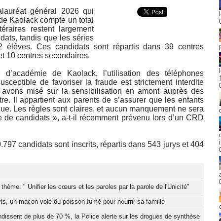
alauréat général 2026 qui
 de Kaolack compte un total
téraires restent largement
dats, tandis que les séries
2 élèves. Ces candidats sont répartis dans 39 centres
et 10 centres secondaires.
d’académie de Kaolack, l’utilisation des téléphones
susceptible de favoriser la fraude est strictement interdite
avons misé sur la sensibilisation en amont auprès des
re. Il appartient aux parents de s’assurer que les enfants
que. Les règles sont claires, et aucun manquement ne sera
tive de candidats », a-t-il récemment prévenu lors d’un CRD
797 candidats sont inscrits, répartis dans 543 jurys et 404
hème: " Unifier les cœurs et les paroles par la parole de l'Unicité"
ts, un maçon vole du poisson fumé pour nourrir sa famille
dissent de plus de 70 %, la Police alerte sur les drogues de synthèse