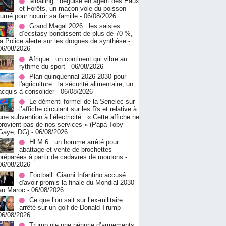
Mballing : déguisé en agent des Eaux
et Forêts, un maçon vole du poisson
fumé pour nourrir sa famille
- 06/08/2026
Grand Magal 2026 : les saisies
d’ecstasy bondissent de plus de 70 %,
la Police alerte sur les drogues de synthèse
-
06/08/2026
Afrique : un continent qui vibre au
rythme du sport
- 06/08/2026
Plan quinquennal 2026-2030 pour
l'agriculture : la sécurité alimentaire, un
acquis à consolider
- 06/08/2026
Le démenti formel de la Senelec sur
l’affiche circulant sur les Rs et relative à
une subvention à l’électricité : « Cette affiche ne
provient pas de nos services » (Papa Toby
Gaye, DG)
- 06/08/2026
HLM 6 : un homme arrêté pour
abattage et vente de brochettes
préparées à partir de cadavres de moutons
-
06/08/2026
Football: Gianni Infantino accusé
d'avoir promis la finale du Mondial 2030
au Maroc
- 06/08/2026
Ce que l’on sait sur l’ex-militaire
arrêté sur un golf de Donald Trump
-
06/08/2026
Trump nie une pénurie d’armements