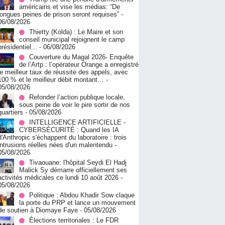
américains et vise les médias: “De
longues peines de prison seront requises”
-
06/08/2026
‎Thietty (Kolda) : Le Maire et son
conseil municipal rejoignent le camp
présidentiel...
- 06/08/2026
Couverture du Magal 2026- Enquête
de l’Artp : l’opérateur Orange a enregistré
le meilleur taux de réussite des appels, avec
100 % et le meilleur débit montant…
-
05/08/2026
Refonder l’action publique locale,
sous peine de voir le pire sortir de nos
quartiers
- 05/08/2026
INTELLIGENCE ARTIFICIELLE -
CYBERSÉCURITÉ : Quand les IA
d'Anthropic s'échappent du laboratoire : trois
intrusions réelles nées d'un malentendu
-
05/08/2026
Tivaouane: l'hôpital Seydi El Hadj
Malick Sy démarre officiellement ses
activités médicales ce lundi 10 août 2026
-
05/08/2026
Politique : Abdou Khadir Sow claque
la porte du PRP et lance un mouvement
de soutien à Diomaye Faye
- 05/08/2026
Élections territoriales : Le FDR