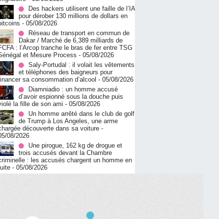
Des hackers utilisent une faille de l’IA
pour dérober 130 millions de dollars en
bitcoins
- 05/08/2026
Réseau de transport en commun de
Dakar / Marché de 6,389 milliards de
FCFA : l’Arcop tranche le bras de fer entre TSG
Sénégal et Mesure Process
- 05/08/2026
Saly-Portudal : il volait les vêtements
et téléphones des baigneurs pour
financer sa consommation d’alcool
- 05/08/2026
Diamniadio : un homme accusé
d’avoir espionné sous la douche puis
violé la fille de son ami
- 05/08/2026
Un homme arrêté dans le club de golf
de Trump à Los Angeles, une arme
chargée découverte dans sa voiture
-
05/08/2026
Une pirogue, 162 kg de drogue et
trois accusés devant la Chambre
criminelle : les accusés chargent un homme en
fuite
- 05/08/2026