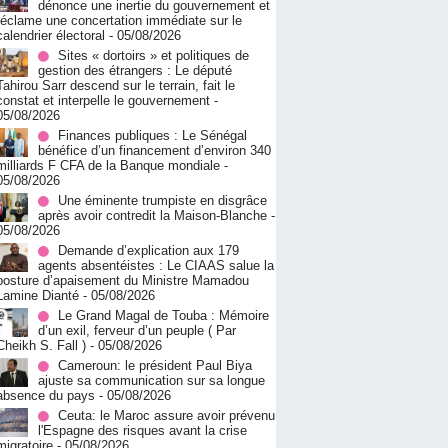
dénonce une inertie du gouvernement et
réclame une concertation immédiate sur le
calendrier électoral
- 05/08/2026
Sites « dortoirs » et politiques de
gestion des étrangers : Le député
Tahirou Sarr descend sur le terrain, fait le
constat et interpelle le gouvernement
-
05/08/2026
Finances publiques : Le Sénégal
bénéfice d’un financement d’environ 340
milliards F CFA de la Banque mondiale
-
05/08/2026
Une éminente trumpiste en disgrâce
après avoir contredit la Maison-Blanche
-
05/08/2026
Demande d’explication aux 179
agents absentéistes : Le CIAAS salue la
posture d’apaisement du Ministre Mamadou
Lamine Dianté
- 05/08/2026
Le Grand Magal de Touba : Mémoire
d’un exil, ferveur d’un peuple ( Par
Cheikh S. Fall )
- 05/08/2026
Cameroun: le président Paul Biya
ajuste sa communication sur sa longue
absence du pays
- 05/08/2026
Ceuta: le Maroc assure avoir prévenu
l'Espagne des risques avant la crise
migratoire
- 05/08/2026