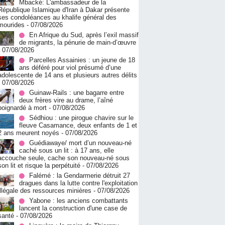
Mbacké: L'ambassadeur de la
République Islamique d'Iran à Dakar présente
ses condoléances au khalife général des
mourides
- 07/08/2026
En Afrique du Sud, après l’exil massif
de migrants, la pénurie de main-d’œuvre
- 07/08/2026
Parcelles Assainies : un jeune de 18
ans déféré pour viol présumé d’une
adolescente de 14 ans et plusieurs autres délits
- 07/08/2026
Guinaw-Rails : une bagarre entre
deux frères vire au drame, l’aîné
poignardé à mort
- 07/08/2026
Sédhiou : une pirogue chavire sur le
fleuve Casamance, deux enfants de 1 et
2 ans meurent noyés
- 07/08/2026
Guédiawaye/ mort d’un nouveau-né
caché sous un lit : à 17 ans, elle
accouche seule, cache son nouveau-né sous
son lit et risque la perpétuité
- 07/08/2026
Falémé : la Gendarmerie détruit 27
dragues dans la lutte contre l'exploitation
illégale des ressources minières
- 07/08/2026
Yabone : les anciens combattants
lancent la construction d'une case de
santé
- 07/08/2026