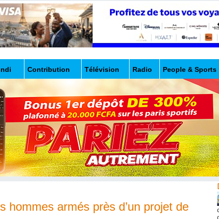
undi
Contribution
Télévision
Radio
People & Sports
des hommes armés près d’un projet de