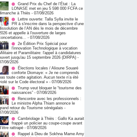
Grand Prix du Chef de l’État : La
LONASE met en jeu 5 598 000 FCFA ce
dimanche à Thiès
- 07/08/2026
Lettre ouverte: Talla Sylla invite le
PR à s'inscrire dans la perspective d’une
dissolution de l’AN dès le mois de décembre
2026 et appelle à l'ouverture de larges
concertations...
- 07/08/2026
2e Édition Prix Spécial pour
l'innovation Technologique à vocation
Militaire et Paramilitaire: l'appel à candidatures
ouvert jusqu'au 15 septembre 2026 (DIRPA)
-
07/08/2026
Élections locales / Alioune Souaré
conforte Diomaye: « Je ne comprends
pas toute cette agitation. Aucun texte n’a été
violé sur le Code électoral »
- 07/08/2026
Trump veut bloquer le “tourisme des
naissances”
- 07/08/2026
Rencontre avec les professionnels :
Le ministre Alpha Thiam annonce le
grand retour du Tourisme sénégalais
-
07/08/2026
Cambriolage à Thiès : Gallo Ka aurait
frappé un policier au coupe-coupe avant
d’être rattrapé
- 07/08/2026
Rappel à Dieu de Sokhna Mame Amy