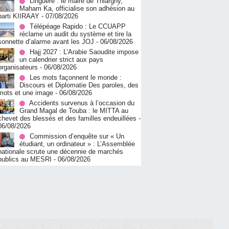
Linguère : le maire de Thiargny,
Maham Ka, officialise son adhésion au
parti KIIRAAY
- 07/08/2026
Télépéage Rapido : Le CCUAPP
réclame un audit du système et tire la
sonnette d’alarme avant les JOJ
- 06/08/2026
Hajj 2027 : L’Arabie Saoudite impose
un calendrier strict aux pays
organisateurs
- 06/08/2026
Les mots façonnent le monde :
Discours et Diplomatie Des paroles, des
mots et une image
- 06/08/2026
Accidents survenus à l’occasion du
Grand Magal de Touba : le MITTA au
chevet des blessés et des familles endeuillées
-
06/08/2026
Commission d’enquête sur « Un
étudiant, un ordinateur » : L’Assemblée
nationale scrute une décennie de marchés
publics au MESRI
- 06/08/2026