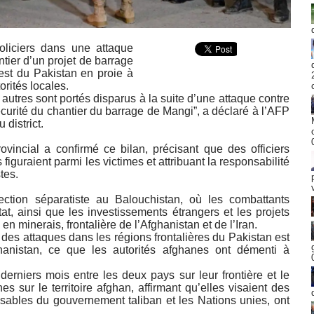
liciers dans une attaque
ntier d’un projet de barrage
est du Pakistan en proie à
orités locales.
 autres sont portés disparus à la suite d’une attaque contre
écurité du chantier du barrage de Mangi”, a déclaré à l’AFP
district.
vincial a confirmé ce bilan, précisant que des officiers
iguraient parmi les victimes et attribuant la responsabilité
tes.
ection séparatiste au Balouchistan, où les combattants
tat, ainsi que les investissements étrangers et les projets
 en minerais, frontalière de l’Afghanistan et de l’Iran.
 des attaques dans les régions frontalières du Pakistan est
hanistan, ce que les autorités afghanes ont démenti à
erniers mois entre les deux pays sur leur frontière et le
s sur le territoire afghan, affirmant qu’elles visaient des
nsables du gouvernement taliban et les Nations unies, ont