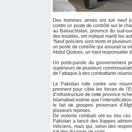
Des hommes armés ont tué neuf po
contre un poste de contrôle sur le cha
au Balouchistan, province du sud-ou
des troubles, ont indiqué mardi les aut
“Neuf policiers sont morts et plusieurs
un poste de contrôle qui assurait la s
Abdul Qudoos, un haut responsable du 
Un porte-parole du gouvernement pro
supérieurs de plusieurs commissariats f
de l’attaque à des combattants islamis
Le Pakistan lutte contre une insurr
prennent pour cible les forces de l’É
d’infrastructure de cette province riche
Islamabad estime que l’intensification
le fait de groupes provenant d’Afg
plusieurs reprises.
De violents combats ont eu lieu ces d
Pakistan a lancé des frappes aérienne
miliciens, mais qui, selon des respo
tué des dizaines de civils.