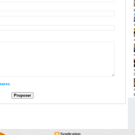
taires
Syndication