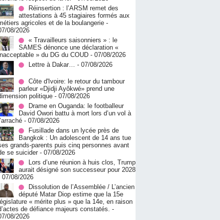
Réinsertion : l’ARSM remet des
attestations à 45 stagiaires formés aux
métiers agricoles et de la boulangerie
-
07/08/2026
« Travailleurs saisonniers » : le
SAMES dénonce une déclaration «
inacceptable » du DG du COUD
- 07/08/2026
Lettre à Dakar…
- 07/08/2026
Côte d'Ivoire: le retour du tambour
parleur «Djidji Ayôkwé» prend une
dimension politique
- 07/08/2026
Drame en Ouganda: le footballeur
David Owori battu à mort lors d’un vol à
l’arraché
- 07/08/2026
Fusillade dans un lycée près de
Bangkok : Un adolescent de 14 ans tue
ses grands-parents puis cinq personnes avant
de se suicider
- 07/08/2026
Lors d’une réunion à huis clos, Trump
aurait désigné son successeur pour 2028
- 07/08/2026
Dissolution de l’Assemblée / L’ancien
député Matar Diop estime que la 15e
législature « mérite plus » que la 14e, en raison
d’actes de défiance majeurs constatés.
-
07/08/2026