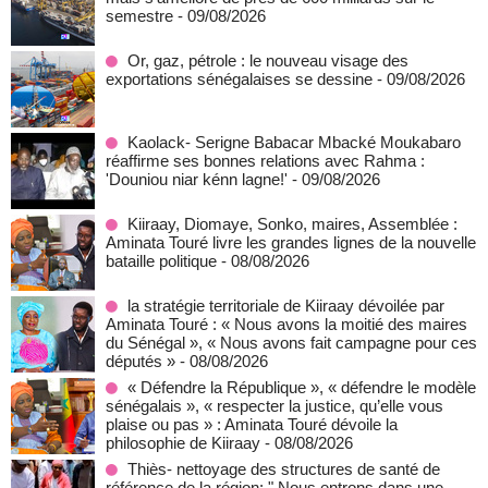
semestre
- 09/08/2026
Or, gaz, pétrole : le nouveau visage des
exportations sénégalaises se dessine
- 09/08/2026
Kaolack- Serigne Babacar Mbacké Moukabaro
réaffirme ses bonnes relations avec Rahma :
'Douniou niar kénn lagne!'
- 09/08/2026
Kiiraay, Diomaye, Sonko, maires, Assemblée :
Aminata Touré livre les grandes lignes de la nouvelle
bataille politique
- 08/08/2026
la stratégie territoriale de Kiiraay dévoilée par
Aminata Touré : « Nous avons la moitié des maires
du Sénégal », « Nous avons fait campagne pour ces
députés »
- 08/08/2026
« Défendre la République », « défendre le modèle
sénégalais », « respecter la justice, qu’elle vous
plaise ou pas » : Aminata Touré dévoile la
philosophie de Kiiraay
- 08/08/2026
Thiès- nettoyage des structures de santé de
référence de la région: " Nous entrons dans une