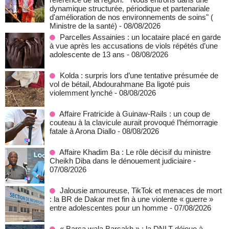
dynamique structurée, périodique et partenariale
d'amélioration de nos environnements de soins" (
Ministre de la santé)
- 08/08/2026
Parcelles Assainies : un locataire placé en garde
à vue après les accusations de viols répétés d’une
adolescente de 13 ans
- 08/08/2026
Kolda : surpris lors d’une tentative présumée de
vol de bétail, Abdourahmane Ba ligoté puis
violemment lynché
- 08/08/2026
Affaire Fratricide à Guinaw-Rails : un coup de
couteau à la clavicule aurait provoqué l’hémorragie
fatale à Arona Diallo
- 08/08/2026
Affaire Khadim Ba : Le rôle décisif du ministre
Cheikh Diba dans le dénouement judiciaire
-
07/08/2026
Jalousie amoureuse, TikTok et menaces de mort
: la BR de Dakar met fin à une violente « guerre »
entre adolescentes pour un homme
- 07/08/2026
« Barça wala Barsakh » : la DNLT déjoue à