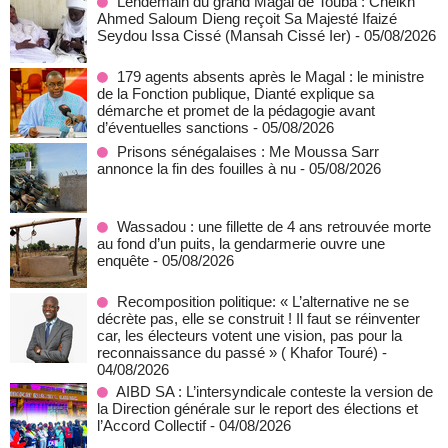
Lendemain du grand Magal de Touba : Cheikh
Ahmed Saloum Dieng reçoit Sa Majesté Ifaizé
Seydou Issa Cissé (Mansah Cissé Ier)
- 05/08/2026
179 agents absents après le Magal : le ministre
de la Fonction publique, Dianté explique sa
démarche et promet de la pédagogie avant
d’éventuelles sanctions
- 05/08/2026
Prisons sénégalaises : Me Moussa Sarr
annonce la fin des fouilles à nu
- 05/08/2026
Wassadou : une fillette de 4 ans retrouvée morte
au fond d’un puits, la gendarmerie ouvre une
enquête
- 05/08/2026
Recomposition politique: « L’alternative ne se
décrète pas, elle se construit ! Il faut se réinventer
car, les électeurs votent une vision, pas pour la
reconnaissance du passé » ( Khafor Touré)
-
04/08/2026
AIBD SA : L’intersyndicale conteste la version de
la Direction générale sur le report des élections et
l’Accord Collectif
- 04/08/2026