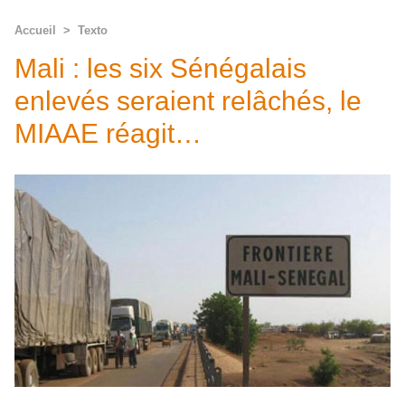
Accueil
>
Texto
Mali : les six Sénégalais
enlevés seraient relâchés, le
MIAAE réagit…