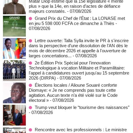
Matar Diop estime que la 15e législature « mérite
plus » que la 14e, en raison d’actes de défiance
majeurs constatés.
- 07/08/2026
Grand Prix du Chef de l’État : La LONASE met
en jeu 5 598 000 FCFA ce dimanche à Thiès
-
07/08/2026
Lettre ouverte: Talla Sylla invite le PR à s'inscrire
dans la perspective d’une dissolution de l’AN dès le
mois de décembre 2026 et appelle à l'ouverture de
larges concertations...
- 07/08/2026
2e Édition Prix Spécial pour l'innovation
Technologique à vocation Militaire et Paramilitaire:
l'appel à candidatures ouvert jusqu'au 15 septembre
2026 (DIRPA)
- 07/08/2026
Élections locales / Alioune Souaré conforte
Diomaye: « Je ne comprends pas toute cette
agitation. Aucun texte n’a été violé sur le Code
électoral »
- 07/08/2026
Trump veut bloquer le “tourisme des naissances”
- 07/08/2026
Rencontre avec les professionnels : Le ministre