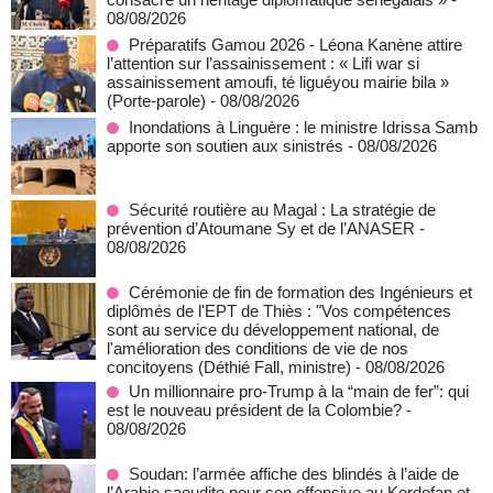
08/08/2026
Préparatifs Gamou 2026 - Léona Kanène attire
l’attention sur l’assainissement : « Lifi war si
assainissement amoufi, té liguéyou mairie bila »
(Porte-parole)
- 08/08/2026
Inondations à Linguère : le ministre Idrissa Samb
apporte son soutien aux sinistrés
- 08/08/2026
Sécurité routière au Magal : La stratégie de
prévention d’Atoumane Sy et de l’ANASER
-
08/08/2026
Cérémonie de fin de formation des Ingénieurs et
diplômés de l'EPT de Thiès : "Vos compétences
sont au service du développement national, de
l'amélioration des conditions de vie de nos
concitoyens (Déthié Fall, ministre)
- 08/08/2026
Un millionnaire pro-Trump à la “main de fer”: qui
est le nouveau président de la Colombie?
-
08/08/2026
Soudan: l’armée affiche des blindés à l’aide de
l’Arabie saoudite pour son offensive au Kordofan et