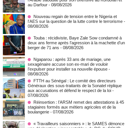
au Darfour
- 08/08/2026
Nouveau regain de tension entre le Nigeria et
l'AES sur la question de la lutte contre le terrorisme
-
08/08/2026
Touba : récidiviste, Baye Zale Sow condamné à
deux ans ferme après l’agression à la machette d’un
berger de 71 ans
- 08/08/2026
Ngaparou : après 33 ans de mariage, une
sexagénaire accuse son ex-mari de vouloir
l’expulser pour installer sa nouvelle épouse
-
08/08/2026
FTTH au Sénégal : Le comité des directeurs
Généraux des sous-traitants de la Sonatel réplique
aux accusations et défend le respect de la loi
-
07/08/2026
Réinsertion : l’ARSM remet des attestations à 45
stagiaires formés aux métiers agricoles et de la
boulangerie
- 07/08/2026
« Travailleurs saisonniers » : le SAMES dénonce