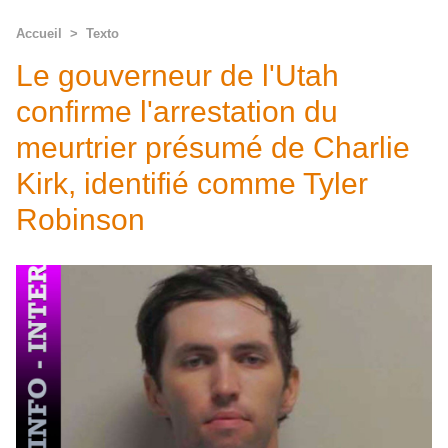
Accueil
>
Texto
Le gouverneur de l'Utah
confirme l'arrestation du
meurtrier présumé de Charlie
Kirk, identifié comme Tyler
Robinson