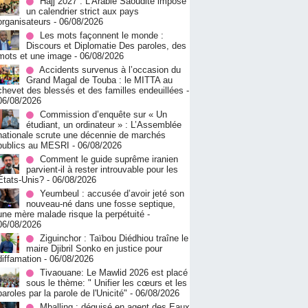
Hajj 2027 : L’Arabie Saoudite impose
un calendrier strict aux pays
organisateurs
- 06/08/2026
Les mots façonnent le monde :
Discours et Diplomatie Des paroles, des
mots et une image
- 06/08/2026
Accidents survenus à l’occasion du
Grand Magal de Touba : le MITTA au
chevet des blessés et des familles endeuillées
-
06/08/2026
Commission d’enquête sur « Un
étudiant, un ordinateur » : L’Assemblée
nationale scrute une décennie de marchés
publics au MESRI
- 06/08/2026
Comment le guide suprême iranien
parvient-il à rester introuvable pour les
États-Unis?
- 06/08/2026
Yeumbeul : accusée d’avoir jeté son
nouveau-né dans une fosse septique,
une mère malade risque la perpétuité
-
06/08/2026
Ziguinchor : Taïbou Diédhiou traîne le
maire Djibril Sonko en justice pour
diffamation
- 06/08/2026
Tivaouane: Le Mawlid 2026 est placé
sous le thème: " Unifier les cœurs et les
paroles par la parole de l'Unicité"
- 06/08/2026
Mballing : déguisé en agent des Eaux