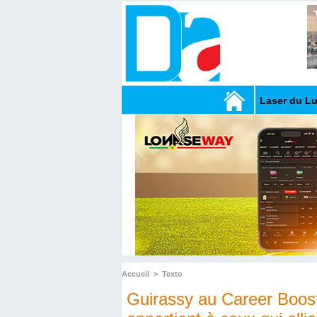
Laser du L
Accueil
>
Texto
Guirassy au Career Boost