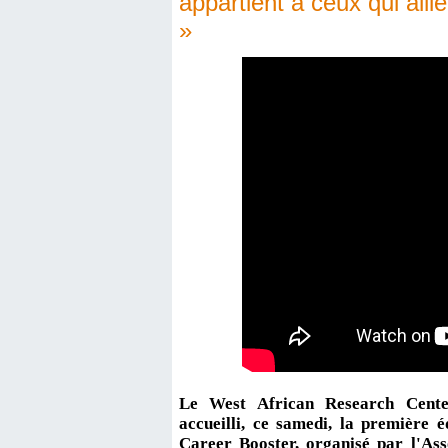
appartient à ceux qui alli
»
Le West African Research Cen
accueilli, ce samedi, la première
Career Booster, organisé par l'As