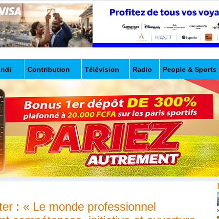
undi
Contribution
Télévision
Radio
People & Sports
er : « Le monde professionnel