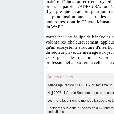
matière d'éducation et d'employabili
prises de parole. L'ADES USA, fondée 
il y a presque un an jour pour jour d
ce pont institutionnel entre les 
honoraires, dont le Général Mamadou
du WARC.
Portée par une équipe de bénévoles 
volontaires chaleureusement applau
qu'un écosystème structuré d'insertion 
du secteur privé. Le message aux jeune
Osez poser des questions, valoris
professionnel appartient à celles et à 
»
Autres articles
Télépéage Rapido : Le CCUAPP réclame un aud
Hajj 2027 : L’Arabie Saoudite impose un calen
Les mots façonnent le monde : Discours et D
Accidents survenus à l’occasion du Grand Ma
endeuillées