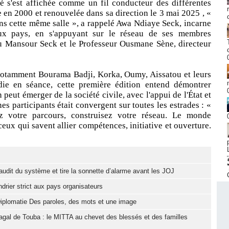
té s'est affichée comme un fil conducteur des différentes
en 2000 et renouvelée dans sa direction le 3 mai 2025 , «
ans cette même salle », a rappelé Awa Ndiaye Seck, incarne
deux pays, en s'appuyant sur le réseau de ses membres
 Mansour Seck et le Professeur Ousmane Sène, directeur
notamment Bourama Badji, Korka, Oumy, Aissatou et leurs
die en séance, cette première édition entend démontrer
peut émerger de la société civile, avec l'appui de l'État et
s participants était convergent sur toutes les estrades : «
ez votre parcours, construisez votre réseau. Le monde
ceux qui savent allier compétences, initiative et ouverture.
it du système et tire la sonnette d’alarme avant les JOJ
drier strict aux pays organisateurs
iplomatie Des paroles, des mots et une image
gal de Touba : le MITTA au chevet des blessés et des familles