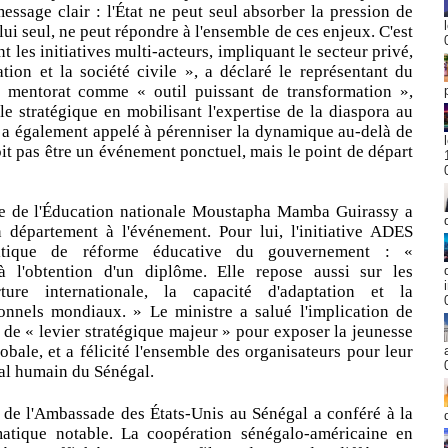
essage clair : l'État ne peut seul absorber la pression de
à lui seul, ne peut répondre à l'ensemble de ces enjeux. C'est
les initiatives multi-acteurs, impliquant le secteur privé,
ation et la société civile », a déclaré le représentant du
le mentorat comme « outil puissant de transformation »,
 stratégique en mobilisant l'expertise de la diaspora au
l a également appelé à pérenniser la dynamique au-delà de
oit pas être un événement ponctuel, mais le point de départ
tre de l'Éducation nationale Moustapha Mamba Guirassy a
département à l'événement. Pour lui, l'initiative ADES
olitique de réforme éducative du gouvernement : «
à l'obtention d'un diplôme. Elle repose aussi sur les
rture internationale, la capacité d'adaptation et la
onnels mondiaux. » Le ministre a salué l'implication de
 de « levier stratégique majeur » pour exposer la jeunesse
obale, et a félicité l'ensemble des organisateurs pour leur
tal humain du Sénégal.
 de l'Ambassade des États-Unis au Sénégal a conféré à la
atique notable. La coopération sénégalo-américaine en