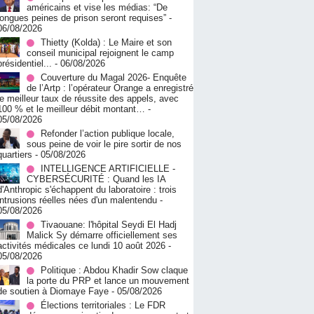
américains et vise les médias: “De
longues peines de prison seront requises”
-
06/08/2026
‎Thietty (Kolda) : Le Maire et son
conseil municipal rejoignent le camp
présidentiel...
- 06/08/2026
Couverture du Magal 2026- Enquête
de l’Artp : l’opérateur Orange a enregistré
le meilleur taux de réussite des appels, avec
100 % et le meilleur débit montant…
-
05/08/2026
Refonder l’action publique locale,
sous peine de voir le pire sortir de nos
quartiers
- 05/08/2026
INTELLIGENCE ARTIFICIELLE -
CYBERSÉCURITÉ : Quand les IA
d'Anthropic s'échappent du laboratoire : trois
intrusions réelles nées d'un malentendu
-
05/08/2026
Tivaouane: l'hôpital Seydi El Hadj
Malick Sy démarre officiellement ses
activités médicales ce lundi 10 août 2026
-
05/08/2026
Politique : Abdou Khadir Sow claque
la porte du PRP et lance un mouvement
de soutien à Diomaye Faye
- 05/08/2026
Élections territoriales : Le FDR