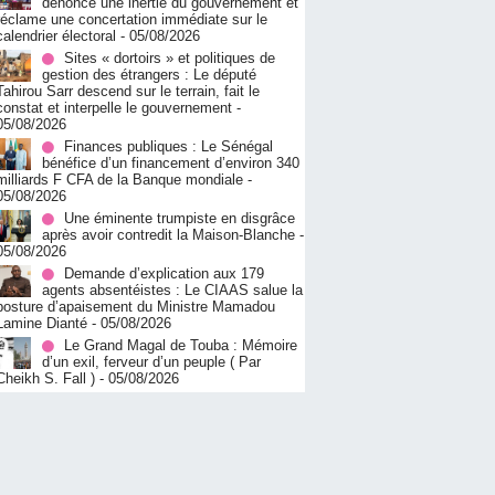
dénonce une inertie du gouvernement et
réclame une concertation immédiate sur le
calendrier électoral
- 05/08/2026
Sites « dortoirs » et politiques de
gestion des étrangers : Le député
Tahirou Sarr descend sur le terrain, fait le
constat et interpelle le gouvernement
-
05/08/2026
Finances publiques : Le Sénégal
bénéfice d’un financement d’environ 340
milliards F CFA de la Banque mondiale
-
05/08/2026
Une éminente trumpiste en disgrâce
après avoir contredit la Maison-Blanche
-
05/08/2026
Demande d’explication aux 179
agents absentéistes : Le CIAAS salue la
posture d’apaisement du Ministre Mamadou
Lamine Dianté
- 05/08/2026
Le Grand Magal de Touba : Mémoire
d’un exil, ferveur d’un peuple ( Par
Cheikh S. Fall )
- 05/08/2026