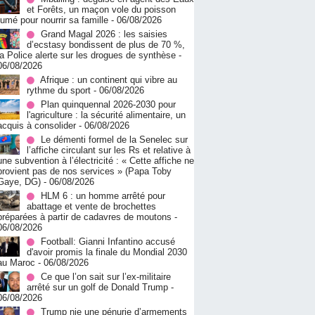
et Forêts, un maçon vole du poisson
fumé pour nourrir sa famille
- 06/08/2026
Grand Magal 2026 : les saisies
d’ecstasy bondissent de plus de 70 %,
la Police alerte sur les drogues de synthèse
-
06/08/2026
Afrique : un continent qui vibre au
rythme du sport
- 06/08/2026
Plan quinquennal 2026-2030 pour
l'agriculture : la sécurité alimentaire, un
acquis à consolider
- 06/08/2026
Le démenti formel de la Senelec sur
l’affiche circulant sur les Rs et relative à
une subvention à l’électricité : « Cette affiche ne
provient pas de nos services » (Papa Toby
Gaye, DG)
- 06/08/2026
HLM 6 : un homme arrêté pour
abattage et vente de brochettes
préparées à partir de cadavres de moutons
-
06/08/2026
Football: Gianni Infantino accusé
d'avoir promis la finale du Mondial 2030
au Maroc
- 06/08/2026
Ce que l’on sait sur l’ex-militaire
arrêté sur un golf de Donald Trump
-
06/08/2026
Trump nie une pénurie d’armements