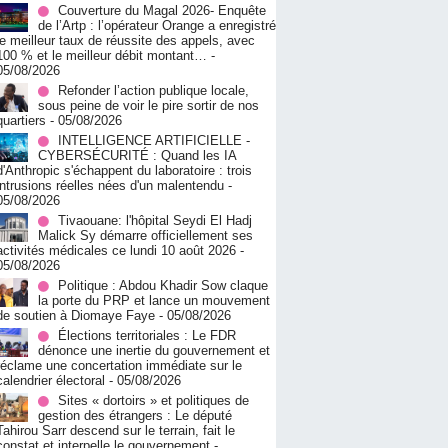
Couverture du Magal 2026- Enquête
de l’Artp : l’opérateur Orange a enregistré
le meilleur taux de réussite des appels, avec
100 % et le meilleur débit montant…
-
05/08/2026
Refonder l’action publique locale,
sous peine de voir le pire sortir de nos
quartiers
- 05/08/2026
INTELLIGENCE ARTIFICIELLE -
CYBERSÉCURITÉ : Quand les IA
d'Anthropic s'échappent du laboratoire : trois
intrusions réelles nées d'un malentendu
-
05/08/2026
Tivaouane: l'hôpital Seydi El Hadj
Malick Sy démarre officiellement ses
activités médicales ce lundi 10 août 2026
-
05/08/2026
Politique : Abdou Khadir Sow claque
la porte du PRP et lance un mouvement
de soutien à Diomaye Faye
- 05/08/2026
Élections territoriales : Le FDR
dénonce une inertie du gouvernement et
réclame une concertation immédiate sur le
calendrier électoral
- 05/08/2026
Sites « dortoirs » et politiques de
gestion des étrangers : Le député
Tahirou Sarr descend sur le terrain, fait le
constat et interpelle le gouvernement
-