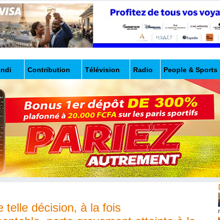
undi
Contribution
Télévision
Radio
People & Sports
telle décision, à la fois