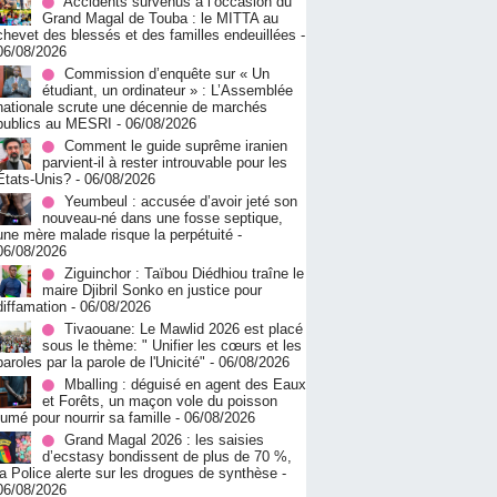
Accidents survenus à l’occasion du
Grand Magal de Touba : le MITTA au
chevet des blessés et des familles endeuillées
-
06/08/2026
Commission d’enquête sur « Un
étudiant, un ordinateur » : L’Assemblée
nationale scrute une décennie de marchés
publics au MESRI
- 06/08/2026
Comment le guide suprême iranien
parvient-il à rester introuvable pour les
États-Unis?
- 06/08/2026
Yeumbeul : accusée d’avoir jeté son
nouveau-né dans une fosse septique,
une mère malade risque la perpétuité
-
06/08/2026
Ziguinchor : Taïbou Diédhiou traîne le
maire Djibril Sonko en justice pour
diffamation
- 06/08/2026
Tivaouane: Le Mawlid 2026 est placé
sous le thème: " Unifier les cœurs et les
paroles par la parole de l'Unicité"
- 06/08/2026
Mballing : déguisé en agent des Eaux
et Forêts, un maçon vole du poisson
fumé pour nourrir sa famille
- 06/08/2026
Grand Magal 2026 : les saisies
d’ecstasy bondissent de plus de 70 %,
la Police alerte sur les drogues de synthèse
-
06/08/2026