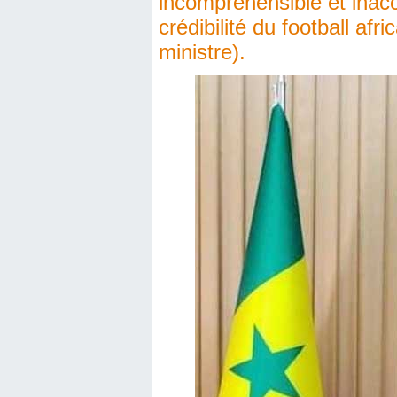
incompréhensible et inacc
crédibilité du football af
ministre).