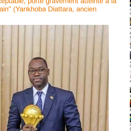
eptable, porte gravement atteinte à la
ricain" (Yankhoba Diattara, ancien