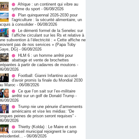
Afrique : un continent qui vibre au
rythme du sport
- 06/08/2026
Plan quinquennal 2026-2030 pour
l'agriculture : la sécurité alimentaire, un
acquis à consolider
- 06/08/2026
Le démenti formel de la Senelec sur
l’affiche circulant sur les Rs et relative à
une subvention à l’électricité : « Cette affiche ne
provient pas de nos services » (Papa Toby
Gaye, DG)
- 06/08/2026
HLM 6 : un homme arrêté pour
abattage et vente de brochettes
préparées à partir de cadavres de moutons
-
06/08/2026
Football: Gianni Infantino accusé
d'avoir promis la finale du Mondial 2030
au Maroc
- 06/08/2026
Ce que l’on sait sur l’ex-militaire
arrêté sur un golf de Donald Trump
-
06/08/2026
Trump nie une pénurie d’armements
américains et vise les médias: “De
longues peines de prison seront requises”
-
06/08/2026
‎Thietty (Kolda) : Le Maire et son
conseil municipal rejoignent le camp
présidentiel...
- 06/08/2026