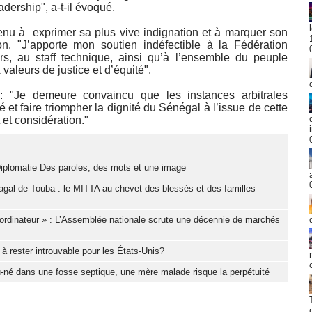
dership", a-t-il évoqué.
tenu à exprimer sa plus vive indignation et à marquer son
ion. "J’apporte mon soutien indéfectible à la Fédération
s, au staff technique, ainsi qu’à l’ensemble du peuple
aleurs de justice et d’équité".
 "Je demeure convaincu que les instances arbitrales
té et faire triompher la dignité du Sénégal à l’issue de cette
et considération."
iplomatie Des paroles, des mots et une image
gal de Touba : le MITTA au chevet des blessés et des familles
ordinateur » : L’Assemblée nationale scrute une décennie de marchés
à rester introuvable pour les États-Unis?
-né dans une fosse septique, une mère malade risque la perpétuité