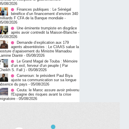
05/08/2026
Finances publiques : Le Sénégal
bénéfice d’un financement d’environ 340
milliards F CFA de la Banque mondiale
-
05/08/2026
Une éminente trumpiste en disgrâce
après avoir contredit la Maison-Blanche
-
05/08/2026
Demande d’explication aux 179
agents absentéistes : Le CIAAS salue la
posture d’apaisement du Ministre Mamadou
Lamine Dianté
- 05/08/2026
Le Grand Magal de Touba : Mémoire
d’un exil, ferveur d’un peuple ( Par
Cheikh S. Fall )
- 05/08/2026
Cameroun: le président Paul Biya
ajuste sa communication sur sa longue
absence du pays
- 05/08/2026
Ceuta: le Maroc assure avoir prévenu
l'Espagne des risques avant la crise
migratoire
- 05/08/2026