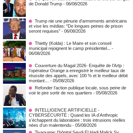
de Donald Trump
- 06/08/2026
Trump nie une pénurie d’armements américains
et vise les médias: “De longues peines de prison
seront requises”
- 06/08/2026
‎Thietty (Kolda) : Le Maire et son conseil
municipal rejoignent le camp présidentiel...
-
06/08/2026
Couverture du Magal 2026- Enquête de l’Artp :
l’opérateur Orange a enregistré le meilleur taux de
réussite des appels, avec 100 % et le meilleur débit
montant…
- 05/08/2026
Refonder l’action publique locale, sous peine de
voir le pire sortir de nos quartiers
- 05/08/2026
INTELLIGENCE ARTIFICIELLE -
CYBERSÉCURITÉ : Quand les IA d'Anthropic
s'échappent du laboratoire : trois intrusions réelles
nées d'un malentendu
- 05/08/2026
Tivaouane: l'hôpital Seydi El Hadj Malick Sy