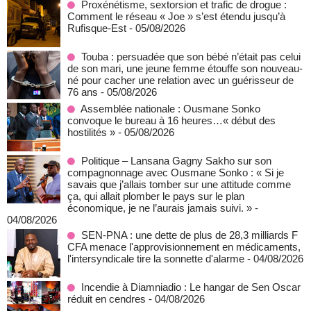
Proxénétisme, sextorsion et trafic de drogue :
Comment le réseau « Joe » s’est étendu jusqu’à
Rufisque-Est
- 05/08/2026
Touba : persuadée que son bébé n’était pas celui
de son mari, une jeune femme étouffe son nouveau-
né pour cacher une relation avec un guérisseur de
76 ans
- 05/08/2026
Assemblée nationale : Ousmane Sonko
convoque le bureau à 16 heures…« début des
hostilités »
- 05/08/2026
Politique – Lansana Gagny Sakho sur son
compagnonnage avec Ousmane Sonko : « Si je
savais que j’allais tomber sur une attitude comme
ça, qui allait plomber le pays sur le plan
économique, je ne l’aurais jamais suivi. »
-
04/08/2026
SEN-PNA : une dette de plus de 28,3 milliards F
CFA menace l'approvisionnement en médicaments,
l'intersyndicale tire la sonnette d'alarme
- 04/08/2026
Incendie à Diamniadio : Le hangar de Sen Oscar
réduit en cendres
- 04/08/2026