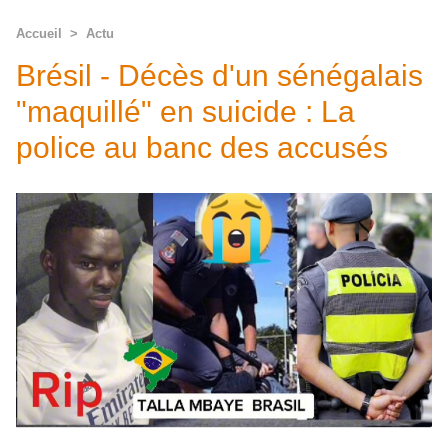
Accueil
>
Actu
Brésil - Décès d'un sénégalais
"maquillé" en suicide : La
police au banc des accusés