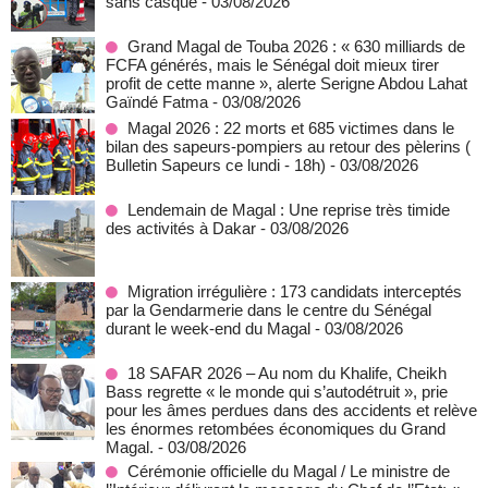
sans casque
- 03/08/2026
Grand Magal de Touba 2026 : « 630 milliards de
FCFA générés, mais le Sénégal doit mieux tirer
profit de cette manne », alerte Serigne Abdou Lahat
Gaïndé Fatma
- 03/08/2026
Magal 2026 : 22 morts et 685 victimes dans le
bilan des sapeurs-pompiers au retour des pèlerins (
Bulletin Sapeurs ce lundi - 18h)
- 03/08/2026
Lendemain de Magal : Une reprise très timide
des activités à Dakar
- 03/08/2026
Migration irrégulière : 173 candidats interceptés
par la Gendarmerie dans le centre du Sénégal
durant le week-end du Magal
- 03/08/2026
18 SAFAR 2026 – Au nom du Khalife, Cheikh
Bass regrette « le monde qui s’autodétruit », prie
pour les âmes perdues dans des accidents et relève
les énormes retombées économiques du Grand
Magal.
- 03/08/2026
Cérémonie officielle du Magal / Le ministre de