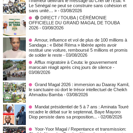
l’Intérieur délivrant le message du Chef de l’Etat: «
Le Sénégal ne peut se construire sans cohésion et
sans unité… »
- 03/08/2026
🔴 DIRECT / TOUBA | CÉRÉMONIE
OFFICIELLE DU GRAND MAGAL DE TOUBA
2026
- 03/08/2026
Amour, influence et vol de plus de 100 millions à
Sandaga : « Bébé Réma » libérée après avoir
restitué une voiture, remboursé 5 millions et promis
de solder le reste
- 03/08/2026
Afflux migratoire à Ceuta: le gouvernement
marocain réagit après cinq jours de silence
-
03/08/2026
Grand Magal 2026 : immersion au Daaray Kamil,
le sanctuaire où dort le trésor intellectuel de Cheikh
Ahmadou Bamba
- 03/08/2026
Mandat présidentiel de 5 à 7 ans : Aminata Touré
recadre le débat sur le septennat, Baye Mayoro
Diop persiste dans sa proposition...
- 02/08/2026
Yoor-Yoor Magal / Repentance et transmission: