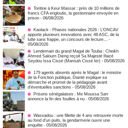
Tontine à Keur Massar : près de 10 millions de
francs CFA engloutis, la gestionnaire envoyée en
prison
- 06/08/2026
Kaolack - Phases nationales 2026 : L’ONCAV
apporte plusieurs innovations avec 48 ASC, de la
lutte sans frappe, un concours de lecture…
-
05/08/2026
Lendemain du grand Magal de Touba : Cheikh
Ahmed Saloum Dieng reçoit Sa Majesté Ifaizé
Seydou Issa Cissé (Mansah Cissé Ier)
- 05/08/2026
179 agents absents après le Magal : le ministre
de la Fonction publique, Dianté explique sa
démarche et promet de la pédagogie avant
d’éventuelles sanctions
- 05/08/2026
Prisons sénégalaises : Me Moussa Sarr
annonce la fin des fouilles à nu
- 05/08/2026
Wassadou : une fillette de 4 ans retrouvée morte
au fond d’un puits, la gendarmerie ouvre une
enquête
- 05/08/2026