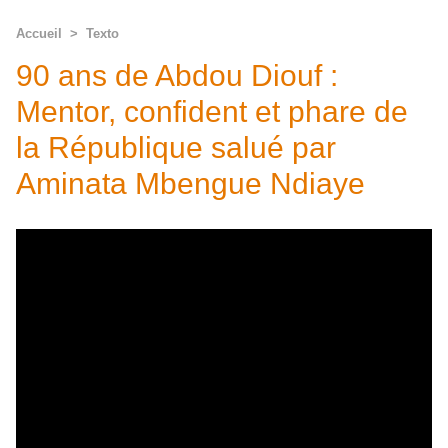
Accueil
>
Texto
90 ans de Abdou Diouf :
Mentor, confident et phare de
la République salué par
Aminata Mbengue Ndiaye