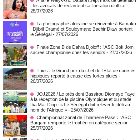
Affaire Waly-Aziz Dabala /Sept mois de détention
: les avocats de réclament sa libération d’office
-
28/07/2026
La photographie africaine se réinvente à Bamako
: Djibril Dramé et Souleymane Bachir Diaw portent
le Sénégal
- 27/07/2026
Finale Zone B de Dahra Djoloff : l'ASC Bok Jom
sacrée championne chez les seniors
- 27/07/2026
Thiès : le Grand prix du chef de l'État de courses
hippiques reporté à cause des fortes pluies
-
26/07/2026
JOJ2026 / Le président Bassirou Diomaye Faye
à la réception de la piscine Olympique et du stade
Iba Mar Diop : « Le Sénégal doit relever le défi au
nom de l’Afrique »
- 25/07/2026
Championnat zonal de Thiamène Pass : l'ASC
Bargam remporte le trophée en catégorie senior
-
25/07/2026