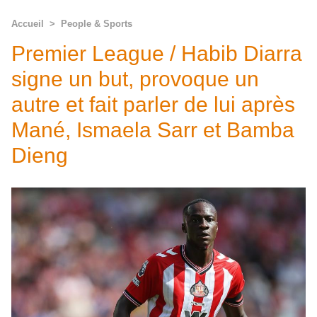
Accueil
>
People & Sports
Premier League / Habib Diarra
signe un but, provoque un
autre et fait parler de lui après
Mané, Ismaela Sarr et Bamba
Dieng