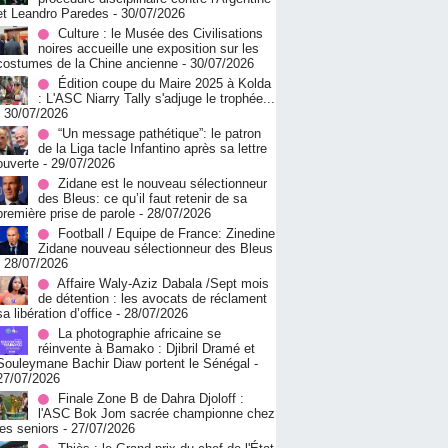
et Leandro Paredes
- 30/07/2026
Culture : le Musée des Civilisations
noires accueille une exposition sur les
costumes de la Chine ancienne
- 30/07/2026
Édition coupe du Maire 2025 à Kolda
: L'ASC Niarry Tally s'adjuge le trophée...
- 30/07/2026
“Un message pathétique”: le patron
de la Liga tacle Infantino après sa lettre
ouverte
- 29/07/2026
Zidane est le nouveau sélectionneur
des Bleus: ce qu’il faut retenir de sa
première prise de parole
- 28/07/2026
Football / Equipe de France: Zinedine
Zidane nouveau sélectionneur des Bleus
- 28/07/2026
Affaire Waly-Aziz Dabala /Sept mois
de détention : les avocats de réclament
sa libération d’office
- 28/07/2026
La photographie africaine se
réinvente à Bamako : Djibril Dramé et
Souleymane Bachir Diaw portent le Sénégal
-
27/07/2026
Finale Zone B de Dahra Djoloff :
l'ASC Bok Jom sacrée championne chez
les seniors
- 27/07/2026