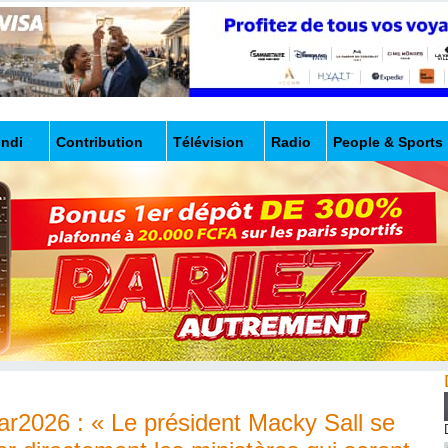
undi
Contribution
Télévision
Radio
People & Sports
r2026 : « Le président Macky Sall se