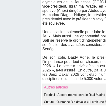
olympiques de la Jeunesse (COJOJ)
vice-président, Ibrahima Wade, en c
sportive (Anps) dirigée par Abdoulay
Mamadou Diagna Ndiaye, le présiden
présidentiel avec le président Macky 
été soulevée.
Une occasion solennelle pour faire le 
Jeux. Mais aussi une opportunité po
Sall se réserve le droit d’interpeller 
se féliciter des avancées considérabl
Sénégal.
De son côté, Baïdy Agne, le prési
l’importance pour tout un chacun, not
2026. « Le secteur privé africain es
2026 », a-t-il assuré. En outre, Balla
les Jeux Dakar 2026 vont établir un
disciplines et un total de 5.000 volonta
Autres articles
Football : Accord trouvé entre le Real Madri
Culture : Ousmane Dia dévoile « Il était une f