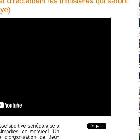
ller directement les ministères qui seront
aye)
sse sportive sénégalaise a
Almadies, ce mercredi. Un
 d’organisation de Jeux