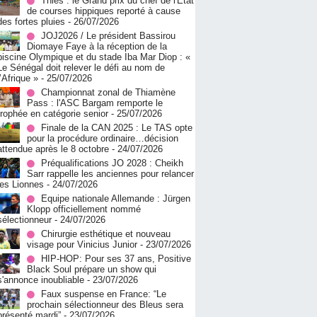
Thiès : le Grand prix du chef de l'État
de courses hippiques reporté à cause
des fortes pluies
- 26/07/2026
JOJ2026 / Le président Bassirou
Diomaye Faye à la réception de la
piscine Olympique et du stade Iba Mar Diop : «
Le Sénégal doit relever le défi au nom de
l’Afrique »
- 25/07/2026
Championnat zonal de Thiamène
Pass : l'ASC Bargam remporte le
trophée en catégorie senior
- 25/07/2026
Finale de la CAN 2025 : Le TAS opte
pour la procédure ordinaire…décision
attendue après le 8 octobre
- 24/07/2026
Préqualifications JO 2028 : Cheikh
Sarr rappelle les anciennes pour relancer
les Lionnes
- 24/07/2026
Equipe nationale Allemande : Jürgen
Klopp officiellement nommé
sélectionneur
- 24/07/2026
Chirurgie esthétique et nouveau
visage pour Vinicius Junior
- 23/07/2026
HIP-HOP: Pour ses 37 ans, Positive
Black Soul prépare un show qui
s'annonce inoubliable
- 23/07/2026
Faux suspense en France: “Le
prochain sélectionneur des Bleus sera
présenté mardi”
- 23/07/2026