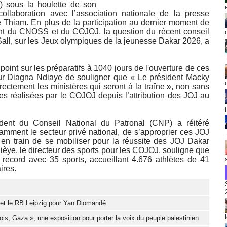
 sous la houlette de son
ollaboration avec l’association nationale de la presse
e Thiam. En plus de la participation au dernier moment de
t du CNOSS et du COJOJ, la question du récent conseil
Sall, sur les Jeux olympiques de la jeunesse Dakar 2026, a
point sur les préparatifs à 1040 jours de l'ouverture de ces
ur Diagna Ndiaye de souligner que « Le président Macky
directement les ministères qui seront à la traîne », non sans
es réalisées par le COJOJ depuis l’attribution des JOJ au
dent du Conseil National du Patronal (CNP) a réitéré
amment le secteur privé national, de s’approprier ces JOJ
t en train de se mobiliser pour la réussite des JOJ Dakar
 Dièye, le directeur des sports pour les COJOJ, souligne que
 record avec 35 sports, accueillant 4.676 athlètes de 41
ires.
d et le RB Leipzig pour Yan Diomandé
ois, Gaza », une exposition pour porter la voix du peuple palestinien