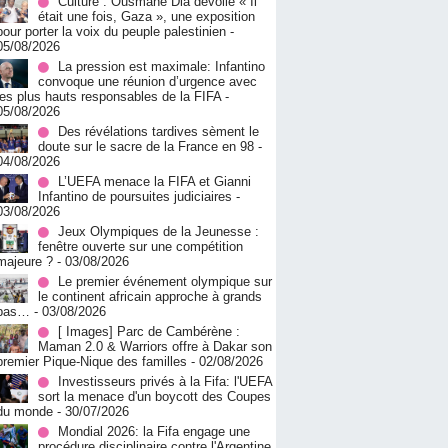
Culture : Ousmane Dia dévoile « Il
était une fois, Gaza », une exposition
pour porter la voix du peuple palestinien
-
05/08/2026
La pression est maximale: Infantino
convoque une réunion d’urgence avec
les plus hauts responsables de la FIFA
-
05/08/2026
Des révélations tardives sèment le
doute sur le sacre de la France en 98
-
04/08/2026
L’UEFA menace la FIFA et Gianni
Infantino de poursuites judiciaires
-
03/08/2026
Jeux Olympiques de la Jeunesse :
fenêtre ouverte sur une compétition
majeure ?
- 03/08/2026
Le premier événement olympique sur
le continent africain approche à grands
pas…
- 03/08/2026
[ Images] Parc de Cambérène :
Maman 2.0 & Warriors offre à Dakar son
premier Pique-Nique des familles
- 02/08/2026
Investisseurs privés à la Fifa: l'UEFA
sort la menace d'un boycott des Coupes
du monde
- 30/07/2026
Mondial 2026: la Fifa engage une
procédure disciplinaire contre l'Argentine