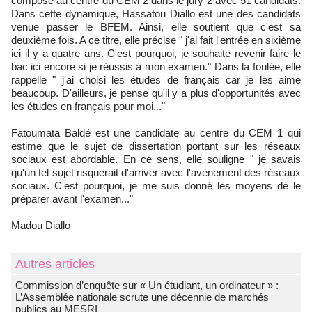
compose au centre du CEM 2 dans le jury 2 avec 51 candidats.
Dans cette dynamique, Hassatou Diallo est une des candidats
venue passer le BFEM. Ainsi, elle soutient que c'est sa
deuxième fois. A ce titre, elle précise " j'ai fait l'entrée en sixième
ici il y a quatre ans. C'est pourquoi, je souhaite revenir faire le
bac ici encore si je réussis à mon examen." Dans la foulée, elle
rappelle " j'ai choisi les études de français car je les aime
beaucoup. D'ailleurs, je pense qu'il y a plus d'opportunités avec
les études en français pour moi..."
Fatoumata Baldé est une candidate au centre du CEM 1 qui
estime que le sujet de dissertation portant sur les réseaux
sociaux est abordable. En ce sens, elle souligne " je savais
qu'un tel sujet risquerait d'arriver avec l'avènement des réseaux
sociaux. C'est pourquoi, je me suis donné les moyens de le
préparer avant l'examen..."
Madou Diallo
Autres articles
Commission d’enquête sur « Un étudiant, un ordinateur » :
L’Assemblée nationale scrute une décennie de marchés
publics au MESRI