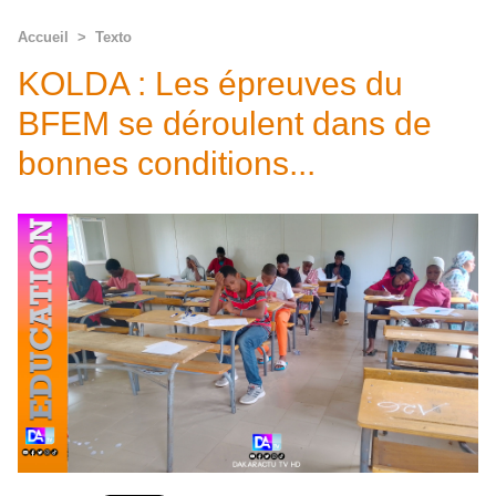
Accueil
>
Texto
KOLDA : Les épreuves du
BFEM se déroulent dans de
bonnes conditions...