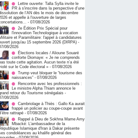
Lettre ouverte: Talla Sylla invite le
PR à s'inscrire dans la perspective d’une
dissolution de l’AN dès le mois de décembre
2026 et appelle à l'ouverture de larges
concertations...
- 07/08/2026
2e Édition Prix Spécial pour
l'innovation Technologique à vocation
Militaire et Paramilitaire: l'appel à candidatures
ouvert jusqu'au 15 septembre 2026 (DIRPA)
-
07/08/2026
Élections locales / Alioune Souaré
conforte Diomaye: « Je ne comprends
pas toute cette agitation. Aucun texte n’a été
violé sur le Code électoral »
- 07/08/2026
Trump veut bloquer le “tourisme des
naissances”
- 07/08/2026
Rencontre avec les professionnels :
Le ministre Alpha Thiam annonce le
grand retour du Tourisme sénégalais
-
07/08/2026
Cambriolage à Thiès : Gallo Ka aurait
frappé un policier au coupe-coupe avant
d’être rattrapé
- 07/08/2026
Rappel à Dieu de Sokhna Mame Amy
Mbacké: L'ambassadeur de la
République Islamique d'Iran à Dakar présente
ses condoléances au khalife général des
mourides
- 07/08/2026