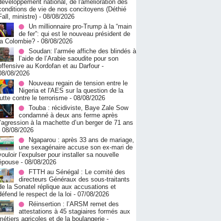
développement national, de l'amélioration des
conditions de vie de nos concitoyens (Déthié
Fall, ministre)
- 08/08/2026
Un millionnaire pro-Trump à la “main
de fer”: qui est le nouveau président de
la Colombie?
- 08/08/2026
Soudan: l’armée affiche des blindés à
l’aide de l’Arabie saoudite pour son
offensive au Kordofan et au Darfour
-
08/08/2026
Nouveau regain de tension entre le
Nigeria et l'AES sur la question de la
lutte contre le terrorisme
- 08/08/2026
Touba : récidiviste, Baye Zale Sow
condamné à deux ans ferme après
l’agression à la machette d’un berger de 71 ans
- 08/08/2026
Ngaparou : après 33 ans de mariage,
une sexagénaire accuse son ex-mari de
vouloir l’expulser pour installer sa nouvelle
épouse
- 08/08/2026
FTTH au Sénégal : Le comité des
directeurs Généraux des sous-traitants
de la Sonatel réplique aux accusations et
défend le respect de la loi
- 07/08/2026
Réinsertion : l’ARSM remet des
attestations à 45 stagiaires formés aux
métiers agricoles et de la boulangerie
-