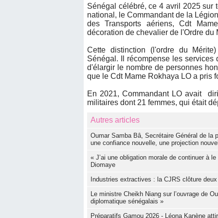
Sénégal célébré, ce 4 avril 2025 sur t
national, le Commandant de la Légion
des Transports aériens, Cdt Mam
décoration de chevalier de l'Ordre du 
Cette distinction (l'ordre du Méri
Sénégal. Il récompense les services d
d'élargir le nombre de personnes hon
que le Cdt Mame Rokhaya LO a pris fon
En 2021, Commandant LO avait dirigé
militaires dont 21 femmes, qui était
Autres articles
Oumar Samba Bâ, Secrétaire Général de la p
une confiance nouvelle, une projection nouvel
« J’ai une obligation morale de continuer à 
Diomaye
Industries extractives : la CJRS clôture deux
Le ministre Cheikh Niang sur l’ouvrage de 
diplomatique sénégalais »
Préparatifs Gamou 2026 - Léona Kanène attire 