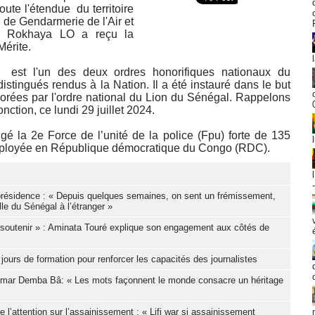
oute l'étendue du territoire
 de Gendarmerie de l'Air et
e Rokhaya LO a reçu la
Mérite.
te) est l'un des deux ordres honorifiques nationaux du
istingués rendus à la Nation. Il a été instauré dans le but
orées par l'ordre national du Lion du Sénégal. Rappelons
ction, ce lundi 29 juillet 2024.
 la 2e Force de l’unité de la police (Fpu) forte de 135
 déployée en République démocratique du Congo (RDC).
résidence : « Depuis quelques semaines, on sent un frémissement,
le du Sénégal à l’étranger »
le soutenir » : Aminata Touré explique son engagement aux côtés de
 jours de formation pour renforcer les capacités des journalistes
Oumar Demba Bâ: « Les mots façonnent le monde consacre un héritage
l’attention sur l’assainissement : « Lifi war si assainissement