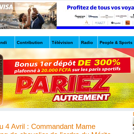
undi
Contribution
Télévision
Radio
People & Sports
du 4 Avril : Commandant Mame