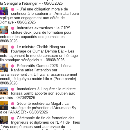
du Sénégal à l’étranger »
- 08/08/2026
« J’ai une obligation morale de
continuer à le soutenir » : Aminata Touré
explique son engagement aux côtés de
Diomaye
- 08/08/2026
Industries extractives : la CJRS
clôture deux jours de formation pour
renforcer les capacités des journalistes
-
08/08/2026
Le ministre Cheikh Niang sur
l’ouvrage de Oumar Demba Bâ: « Les
mots façonnent le monde consacre un héritage
diplomatique sénégalais »
- 08/08/2026
Préparatifs Gamou 2026 - Léona
Kanène attire l’attention sur
l’assainissement : « Lifi war si assainissement
amoufi, té liguéyou mairie bila » (Porte-parole)
-
08/08/2026
Inondations à Linguère : le ministre
Idrissa Samb apporte son soutien aux
sinistrés
- 08/08/2026
Sécurité routière au Magal : La
stratégie de prévention d’Atoumane Sy
et de l’ANASER
- 08/08/2026
Cérémonie de fin de formation des
Ingénieurs et diplômés de l'EPT de Thiès
: "Vos compétences sont au service du