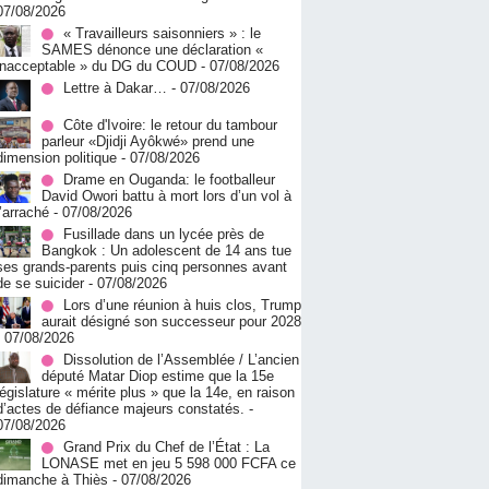
07/08/2026
« Travailleurs saisonniers » : le
SAMES dénonce une déclaration «
inacceptable » du DG du COUD
- 07/08/2026
Lettre à Dakar…
- 07/08/2026
Côte d'Ivoire: le retour du tambour
parleur «Djidji Ayôkwé» prend une
dimension politique
- 07/08/2026
Drame en Ouganda: le footballeur
David Owori battu à mort lors d’un vol à
l’arraché
- 07/08/2026
Fusillade dans un lycée près de
Bangkok : Un adolescent de 14 ans tue
ses grands-parents puis cinq personnes avant
de se suicider
- 07/08/2026
Lors d’une réunion à huis clos, Trump
aurait désigné son successeur pour 2028
- 07/08/2026
Dissolution de l’Assemblée / L’ancien
député Matar Diop estime que la 15e
législature « mérite plus » que la 14e, en raison
d’actes de défiance majeurs constatés.
-
07/08/2026
Grand Prix du Chef de l’État : La
LONASE met en jeu 5 598 000 FCFA ce
dimanche à Thiès
- 07/08/2026