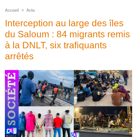
Accueil
>
Actu
Interception au large des îles
du Saloum : 84 migrants remis
à la DNLT, six trafiquants
arrêtés