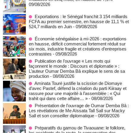
09/08/2026
Exportations : le Sénégal franchit 3 154 milliards
FCFA au premier semestre, en hausse de 11,1 % et
524,7 milliards en Juin
- 09/08/2026
Économie sénégalaise à mi-2026 : exportations
en hausse, déficit commercial fortement réduit sur
six mois, industrie fragile et créations d’entreprises
contrastées
- 09/08/2026
Publication de l’ouvrage « Les mots qui
façonnent le monde : Discours et diplomatie » :
L’auteur Oumar Demba Bâ explique le sens de sa
production
- 08/08/2026
Aminata Touré justifie la scission de Diomaye
d’avec Pastef, défend la création du parti Kiiraay et
rassure pour une majorité à l’assemblée : « Qui
trahit qui dans cette affaire… »
- 08/08/2026
Présentation de l’ouvrage de Oumar Demba Bâ :
Les révélations de Me Aïssata Tall Sall sur Macky
Sall et son conseiller diplomatique
- 08/08/2026
Préparatifs du gamou de Tivaouane: le folklore,
les accidents de la route, la conservation des