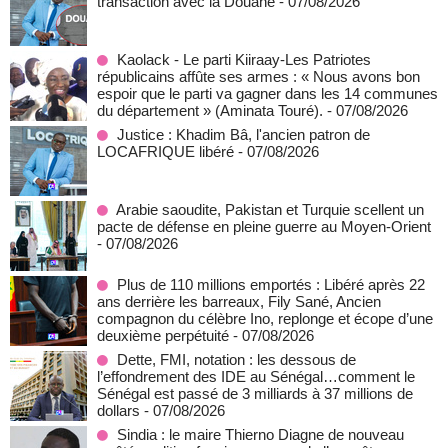
transaction avec la Douane
- 07/08/2026
Kaolack - Le parti Kiiraay-Les Patriotes
républicains affûte ses armes : « Nous avons bon
espoir que le parti va gagner dans les 14 communes
du département » (Aminata Touré).
- 07/08/2026
Justice : Khadim Bâ, l'ancien patron de
LOCAFRIQUE libéré
- 07/08/2026
Arabie saoudite, Pakistan et Turquie scellent un
pacte de défense en pleine guerre au Moyen-Orient
- 07/08/2026
Plus de 110 millions emportés : Libéré après 22
ans derrière les barreaux, Fily Sané, Ancien
compagnon du célèbre Ino, replonge et écope d’une
deuxième perpétuité
- 07/08/2026
Dette, FMI, notation : les dessous de
l’effondrement des IDE au Sénégal…comment le
Sénégal est passé de 3 milliards à 37 millions de
dollars
- 07/08/2026
Sindia : le maire Thierno Diagne de nouveau