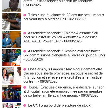
arrêté, un litige foncier au cœur de l’enquête
-
07/08/2026
Thiès : une étudiante de 23 ans tue ses jumeaux
nouveau-nés à Médina Fall
- 06/08/2026
Assemblée nationale : Thierno Alassane Sall
accuse Pastef de vouloir « étouffer » le dossier
ASER/AEE Power EPC
- 06/08/2026
Assemblée nationale / Session extraordinaire:
Six commissions d’enquête à l’ordre du jour ce lundi
- 06/08/2026
Dossier Aby’s Garden : Aby Ndour dément être
placée sous liberté provisoire, invoque le secret de
l’instruction et se reverse le droit d’ester en justice
contre…
- 06/08/2026
Touba : Évacuée d’urgence, elle déclare, sur son
lit d’hôpital, avoir été empoisonnée par un membre
de sa belle-famille avant de mourir.
- 06/08/2026
Le CNTS au bord de la rupture de stock :