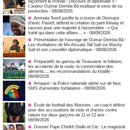
façonnent le monde : Discours et diplomatie » :
L’auteur Oumar Demba Bâ explique le sens de sa
production
- 08/08/2026
Aminata Touré justifie la scission de Diomaye
d’avec Pastef, défend la création du parti Kiiraay et
rassure pour une majorité à l’assemblée : « Qui
trahit qui dans cette affaire… »
- 08/08/2026
Présentation de l’ouvrage de Oumar Demba Bâ :
Les révélations de Me Aïssata Tall Sall sur Macky
Sall et son conseiller diplomatique
- 08/08/2026
Préparatifs du gamou de Tivaouane: le folklore,
les accidents de la route, la conservation des
aliments..., les recommandations du khalife
-
08/08/2026
Arnaque : la Police nationale alerte sur de faux
SMS d’amendes forfaitaires
- 08/08/2026
École de football des Maristes : un coach déféré
pour des accusations de viols et d’actes contre
nature sur deux garçons de 11 et 12 ans
-
08/08/2026
Dossier Pape Cheikh Diallo et Cie : Le magistrat