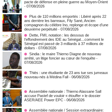
pacte de défense en pleine guerre au Moyen-Orient
- 07/08/2026
Plus de 110 millions emportés : Libéré après 22
ans derrière les barreaux, Fily Sané, Ancien
compagnon du célèbre Ino, replonge et écope d’une
deuxième perpétuité
- 07/08/2026
Dette, FMI, notation : les dessous de
l’effondrement des IDE au Sénégal…comment le
Sénégal est passé de 3 milliards à 37 millions de
dollars
- 07/08/2026
Sindia : le maire Thierno Diagne de nouveau
arrêté, un litige foncier au cœur de l’enquête
-
07/08/2026
Thiès : une étudiante de 23 ans tue ses jumeaux
nouveau-nés à Médina Fall
- 06/08/2026
Assemblée nationale : Thierno Alassane Sall
accuse Pastef de vouloir « étouffer » le dossier
ASER/AEE Power EPC
- 06/08/2026
Assemblée nationale / Session extraordinaire: