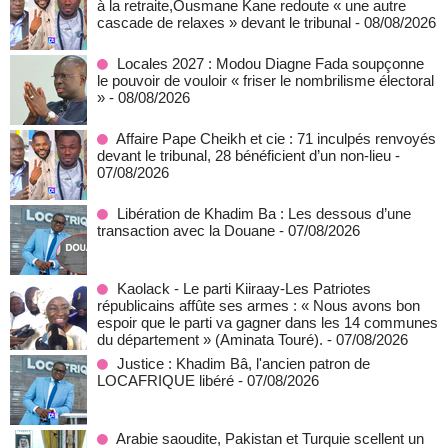
à la retraite,Ousmane Kane redoute « une autre
cascade de relaxes » devant le tribunal
- 08/08/2026
Locales 2027 : Modou Diagne Fada soupçonne
le pouvoir de vouloir « friser le nombrilisme électoral
»
- 08/08/2026
Affaire Pape Cheikh et cie : 71 inculpés renvoyés
devant le tribunal, 28 bénéficient d’un non-lieu
-
07/08/2026
Libération de Khadim Ba : Les dessous d’une
transaction avec la Douane
- 07/08/2026
Kaolack - Le parti Kiiraay-Les Patriotes
républicains affûte ses armes : « Nous avons bon
espoir que le parti va gagner dans les 14 communes
du département » (Aminata Touré).
- 07/08/2026
Justice : Khadim Bâ, l'ancien patron de
LOCAFRIQUE libéré
- 07/08/2026
Arabie saoudite, Pakistan et Turquie scellent un