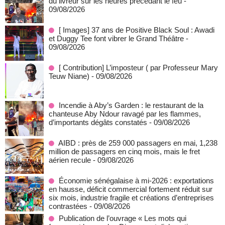
du livreur sur les heures précédant le feu
-
09/08/2026
[ Images] 37 ans de Positive Black Soul : Awadi
et Duggy Tee font vibrer le Grand Théâtre
-
09/08/2026
[ Contribution] L’imposteur ( par Professeur Mary
Teuw Niane)
- 09/08/2026
Incendie à Aby’s Garden : le restaurant de la
chanteuse Aby Ndour ravagé par les flammes,
d’importants dégâts constatés
- 09/08/2026
AIBD : près de 259 000 passagers en mai, 1,238
million de passagers en cinq mois, mais le fret
aérien recule
- 09/08/2026
Économie sénégalaise à mi-2026 : exportations
en hausse, déficit commercial fortement réduit sur
six mois, industrie fragile et créations d’entreprises
contrastées
- 09/08/2026
Publication de l’ouvrage « Les mots qui