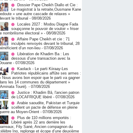
Dossier Pape Cheikh Diallo et Cie :
Le magistrat à la retraite,Ousmane Kane
redoute « une autre cascade de relaxes »
devant le tribunal
- 08/08/2026
Locales 2027 : Modou Diagne Fada
soupçonne le pouvoir de vouloir « friser
le nombrilisme électoral »
- 08/08/2026
Affaire Pape Cheikh et cie : 71
inculpés renvoyés devant le tribunal, 28
bénéficient d’un non-lieu
- 07/08/2026
Libération de Khadim Ba : Les
dessous d’une transaction avec la
Douane
- 07/08/2026
Kaolack - Le parti Kiiraay-Les
Patriotes républicains affûte ses armes :
« Nous avons bon espoir que le parti va gagner
dans les 14 communes du département »
(Aminata Touré).
- 07/08/2026
Justice : Khadim Bâ, l'ancien patron
de LOCAFRIQUE libéré
- 07/08/2026
Arabie saoudite, Pakistan et Turquie
scellent un pacte de défense en pleine
guerre au Moyen-Orient
- 07/08/2026
Plus de 110 millions emportés :
Libéré après 22 ans derrière les
barreaux, Fily Sané, Ancien compagnon du
célèbre Ino, replonge et écope d’une deuxième