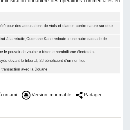
’administration douanière des opérations commerciales en
féré pour des accusations de viols et d’actes contre nature sur deux
trat à la retraite,Ousmane Kane redoute « une autre cascade de
e pouvoir de vouloir « friser le nombrilisme électoral »
yés devant le tribunal, 28 bénéficient d’un non-lieu
 transaction avec la Douane
à un ami
Version imprimable
Partager