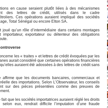
ctions en cause seraient plutôt liées à des mécanismes
nt des lettres de crédit, utilisés dans le cadre
troliers. Ces opérations auraient impliqué des sociétés
finage, Total Sénégal ou encore Elton SA.
t joué qu’un rôle d’intermédiaire dans certains montages
 importateur, exportateur ou détenteur des obligations
pute.
 controverse
ncerne les « traites » et lettres de crédit évoquées par les
nes aurait considéré que certaines opérations financières
qu’elles auraient été adossées à des lettres de crédit sans
lle affirme que les documents bancaires, commerciaux et
réelle des importations. Selon L’Observateur, les conseils
nt sur des pièces présentées comme des preuves de
ement.
fait que les sociétés importatrices auraient réglé les droits
elon eux, rendrait difficile l’imputation d’une fraude