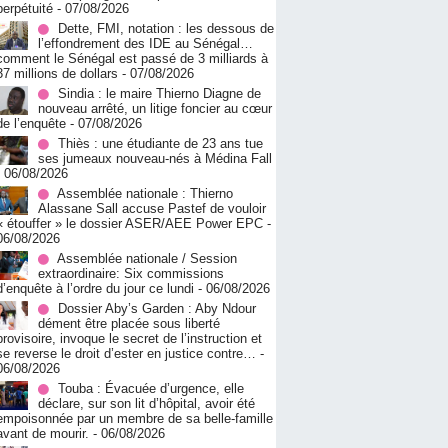
perpétuité
- 07/08/2026
Dette, FMI, notation : les dessous de
l’effondrement des IDE au Sénégal…
comment le Sénégal est passé de 3 milliards à
37 millions de dollars
- 07/08/2026
Sindia : le maire Thierno Diagne de
nouveau arrêté, un litige foncier au cœur
de l’enquête
- 07/08/2026
Thiès : une étudiante de 23 ans tue
ses jumeaux nouveau-nés à Médina Fall
- 06/08/2026
Assemblée nationale : Thierno
Alassane Sall accuse Pastef de vouloir
« étouffer » le dossier ASER/AEE Power EPC
-
06/08/2026
Assemblée nationale / Session
extraordinaire: Six commissions
d’enquête à l’ordre du jour ce lundi
- 06/08/2026
Dossier Aby’s Garden : Aby Ndour
dément être placée sous liberté
provisoire, invoque le secret de l’instruction et
se reverse le droit d’ester en justice contre…
-
06/08/2026
Touba : Évacuée d’urgence, elle
déclare, sur son lit d’hôpital, avoir été
empoisonnée par un membre de sa belle-famille
avant de mourir.
- 06/08/2026