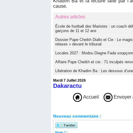
Khadim Ba et la lecture faite par l
cause.
Autres articles
École de football des Maristes : un coach dé
garçons de 11 et 12 ans
Dossier Pape Cheikh Diallo et Cie : Le magis
relaxes » devant le tribunal
Locales 2027 : Modou Diagne Fada soupçonne l
Affaire Pape Cheikh et cie : 71 inculpés renvo
Libération de Khadim Ba : Les dessous d’une
Mardi 7 Juillet 2026
Dakaractu
Accueil
Envoyer 
Nouveau commentaire :
Nom * :