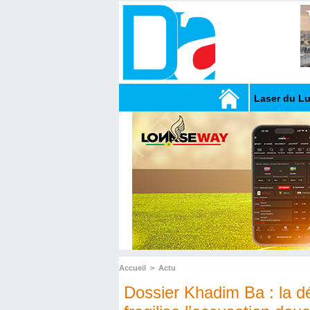
Laser du L
Accueil
>
Actu
Dossier Khadim Ba : la déf