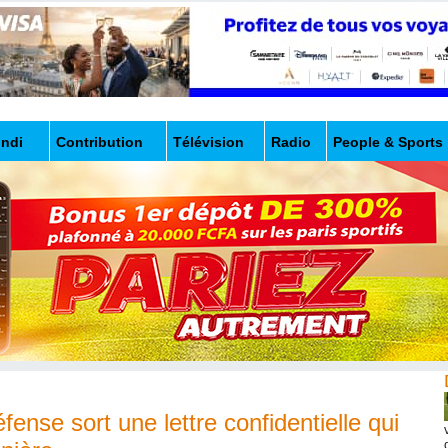
undi
Contribution
Télévision
Radio
People & Sports
ense sort une lettre confidentielle qui