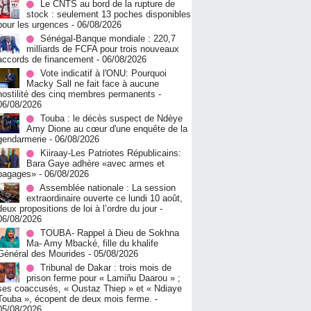
Le CNTS au bord de la rupture de
stock : seulement 13 poches disponibles
pour les urgences
- 06/08/2026
Sénégal-Banque mondiale : 220,7
milliards de FCFA pour trois nouveaux
accords de financement
- 06/08/2026
Vote indicatif à l'ONU: Pourquoi
Macky Sall ne fait face à aucune
hostilité des cinq membres permanents
-
06/08/2026
Touba : le décès suspect de Ndèye
Amy Dione au cœur d'une enquête de la
gendarmerie
- 06/08/2026
Kiiraay-Les Patriotes Républicains:
Bara Gaye adhère «avec armes et
bagages»
- 06/08/2026
Assemblée nationale : La session
extraordinaire ouverte ce lundi 10 août,
deux propositions de loi à l’ordre du jour
-
06/08/2026
TOUBA- Rappel à Dieu de Sokhna
Ma- Amy Mbacké, fille du khalife
Général des Mourides
- 05/08/2026
Tribunal de Dakar : trois mois de
prison ferme pour « Lamiñu Daarou » ;
ses coaccusés, « Oustaz Thiep » et « Ndiaye
Touba », écopent de deux mois ferme.
-
05/08/2026