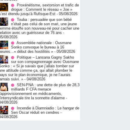
Proxénétisme, sextorsion et trafic de
drogue : Comment le réseau « Joe »
s’est étendu jusqu’à Rufisque-Est
- 05/08/2026
Touba : persuadée que son bébé
n’était pas celui de son mari, une jeune
femme étouffe son nouveau-né pour cacher une
relation avec un guérisseur de 76 ans
-
05/08/2026
Assemblée nationale : Ousmane
Sonko convoque le bureau à 16
heures…« début des hostilités »
- 05/08/2026
Politique – Lansana Gagny Sakho
sur son compagnonnage avec Ousmane
Sonko : « Si je savais que j’allais tomber sur
une attitude comme ça, qui allait plomber le
pays sur le plan économique, je ne l’aurais
jamais suivi. »
- 04/08/2026
SEN-PNA : une dette de plus de 28,3
milliards F CFA menace
l'approvisionnement en médicaments,
l'intersyndicale tire la sonnette d'alarme
-
04/08/2026
Incendie à Diamniadio : Le hangar de
Sen Oscar réduit en cendres
-
04/08/2026