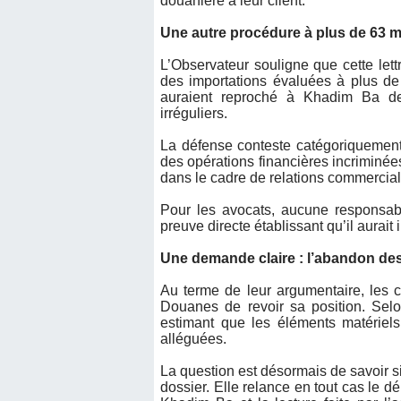
douanière à leur client.
Une autre procédure à plus de 63 m
L’Observateur souligne que cette lettr
des importations évaluées à plus de
auraient reproché à Khadim Ba d
irréguliers.
La défense conteste catégoriquement
des opérations financières incriminées,
dans le cadre de relations commerciale
Pour les avocats, aucune responsabil
preuve directe établissant qu’il aurait
Une demande claire : l’abandon de
Au terme de leur argumentaire, les 
Douanes de revoir sa position. Selon
estimant que les éléments matériels
alléguées.
La question est désormais de savoir si
dossier. Elle relance en tout cas le déb