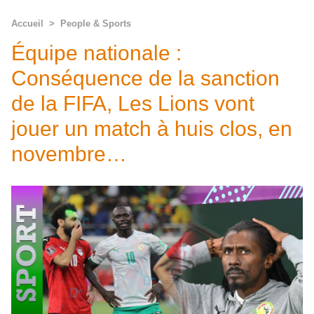
Accueil
>
People & Sports
Équipe nationale :
Conséquence de la sanction
de la FIFA, Les Lions vont
jouer un match à huis clos, en
novembre…