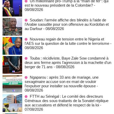
Un millionnaire pro-Trump à la “main de fer”: qui
est le nouveau président de la Colombie?
-
08/08/2026
Soudan: l’armée affiche des blindés à l’aide de
l’Arabie saoudite pour son offensive au Kordofan et
au Darfour
- 08/08/2026
Nouveau regain de tension entre le Nigeria et
l'AES sur la question de la lutte contre le terrorisme
-
08/08/2026
Touba : récidiviste, Baye Zale Sow condamné à
deux ans ferme après l’agression à la machette d’un
berger de 71 ans
- 08/08/2026
Ngaparou : après 33 ans de mariage, une
sexagénaire accuse son ex-mari de vouloir
l’expulser pour installer sa nouvelle épouse
-
08/08/2026
FTTH au Sénégal : Le comité des directeurs
Généraux des sous-traitants de la Sonatel réplique
aux accusations et défend le respect de la loi
-
07/08/2026