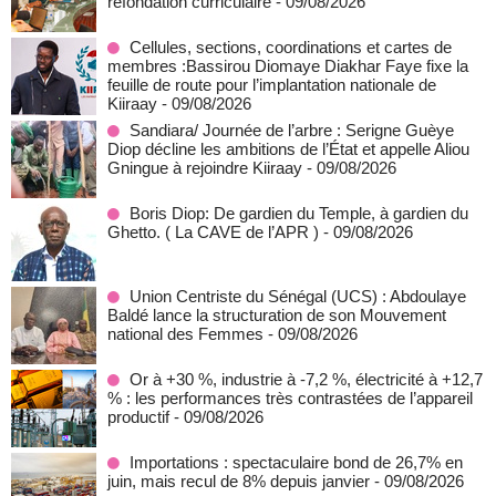
refondation curriculaire
- 09/08/2026
Cellules, sections, coordinations et cartes de
membres :Bassirou Diomaye Diakhar Faye fixe la
feuille de route pour l’implantation nationale de
Kiiraay
- 09/08/2026
Sandiara/ Journée de l’arbre : Serigne Guèye
Diop décline les ambitions de l’État et appelle Aliou
Gningue à rejoindre Kiiraay
- 09/08/2026
Boris Diop: De gardien du Temple, à gardien du
Ghetto. ( La CAVE de l’APR )
- 09/08/2026
Union Centriste du Sénégal (UCS) : Abdoulaye
Baldé lance la structuration de son Mouvement
national des Femmes
- 09/08/2026
Or à +30 %, industrie à -7,2 %, électricité à +12,7
% : les performances très contrastées de l’appareil
productif
- 09/08/2026
Importations : spectaculaire bond de 26,7% en
juin, mais recul de 8% depuis janvier
- 09/08/2026