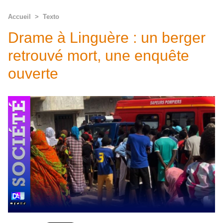
Accueil
>
Texto
Drame à Linguère : un berger
retrouvé mort, une enquête
ouverte