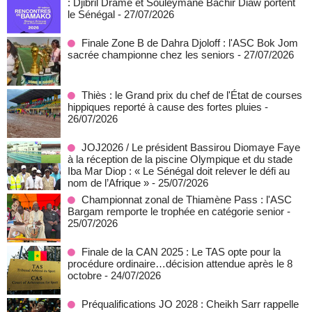
: Djibril Dramé et Souleymane Bachir Diaw portent
le Sénégal
- 27/07/2026
Finale Zone B de Dahra Djoloff : l'ASC Bok Jom
sacrée championne chez les seniors
- 27/07/2026
Thiès : le Grand prix du chef de l'État de courses
hippiques reporté à cause des fortes pluies
-
26/07/2026
JOJ2026 / Le président Bassirou Diomaye Faye
à la réception de la piscine Olympique et du stade
Iba Mar Diop : « Le Sénégal doit relever le défi au
nom de l’Afrique »
- 25/07/2026
Championnat zonal de Thiamène Pass : l'ASC
Bargam remporte le trophée en catégorie senior
-
25/07/2026
Finale de la CAN 2025 : Le TAS opte pour la
procédure ordinaire…décision attendue après le 8
octobre
- 24/07/2026
Préqualifications JO 2028 : Cheikh Sarr rappelle