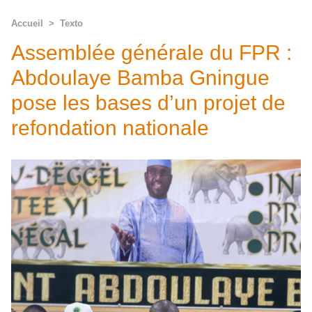
Accueil
>
Texto
Assemblée générale du FPR :
Abdoulaye Bamba Gningue
pose les bases d’un projet de
refondation nationale