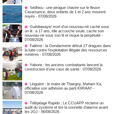
Sédhiou : une pirogue chavire sur le fleuve
Casamance, deux enfants de 1 et 2 ans meurent
noyés
- 07/08/2026
Guédiawaye/ mort d’un nouveau-né caché sous
un lit : à 17 ans, elle accouche seule, cache son
nouveau-né sous son lit et risque la perpétuité
-
07/08/2026
Falémé : la Gendarmerie détruit 27 dragues dans
la lutte contre l'exploitation illégale des ressources
minières
- 07/08/2026
Yabone : les anciens combattants lancent la
construction d'une case de santé
- 07/08/2026
Linguère : le maire de Thiargny, Maham Ka,
officialise son adhésion au parti KIIRAAY
-
07/08/2026
Télépéage Rapido : Le CCUAPP réclame un
audit du système et tire la sonnette d’alarme avant
les JOJ
- 06/08/2026