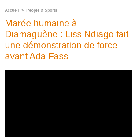
Accueil
>
People & Sports
Marée humaine à
Diamaguène : Liss Ndiago fait
une démonstration de force
avant Ada Fass