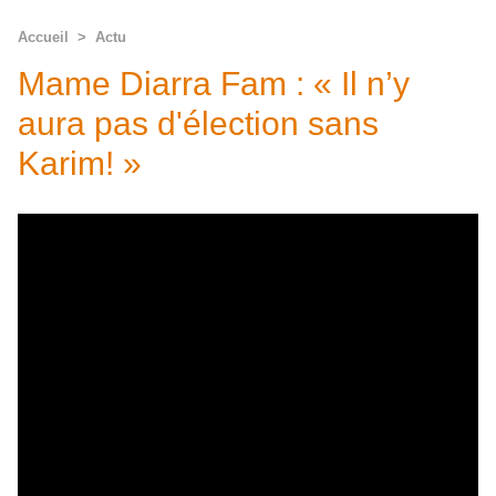
Accueil
>
Actu
Mame Diarra Fam : « Il n’y
aura pas d'élection sans
Karim! »