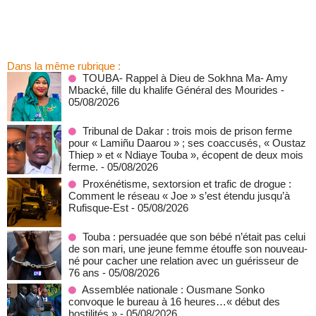
Dans la même rubrique :
TOUBA- Rappel à Dieu de Sokhna Ma- Amy
Mbacké, fille du khalife Général des Mourides
-
05/08/2026
Tribunal de Dakar : trois mois de prison ferme
pour « Lamiñu Daarou » ; ses coaccusés, « Oustaz
Thiep » et « Ndiaye Touba », écopent de deux mois
ferme.
- 05/08/2026
Proxénétisme, sextorsion et trafic de drogue :
Comment le réseau « Joe » s’est étendu jusqu’à
Rufisque-Est
- 05/08/2026
Touba : persuadée que son bébé n’était pas celui
de son mari, une jeune femme étouffe son nouveau-
né pour cacher une relation avec un guérisseur de
76 ans
- 05/08/2026
Assemblée nationale : Ousmane Sonko
convoque le bureau à 16 heures…« début des
hostilités »
- 05/08/2026