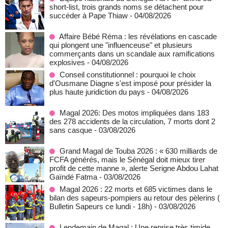
short-list, trois grands noms se détachent pour
succéder à Pape Thiaw
- 04/08/2026
Affaire Bébé Réma : les révélations en cascade
qui plongent une "influenceuse" et plusieurs
commerçants dans un scandale aux ramifications
explosives
- 04/08/2026
Conseil constitutionnel : pourquoi le choix
d'Ousmane Diagne s'est imposé pour présider la
plus haute juridiction du pays
- 04/08/2026
Magal 2026: Des motos impliquées dans 183
des 278 accidents de la circulation, 7 morts dont 2
sans casque
- 03/08/2026
Grand Magal de Touba 2026 : « 630 milliards de
FCFA générés, mais le Sénégal doit mieux tirer
profit de cette manne », alerte Serigne Abdou Lahat
Gaïndé Fatma
- 03/08/2026
Magal 2026 : 22 morts et 685 victimes dans le
bilan des sapeurs-pompiers au retour des pèlerins (
Bulletin Sapeurs ce lundi - 18h)
- 03/08/2026
Lendemain de Magal : Une reprise très timide