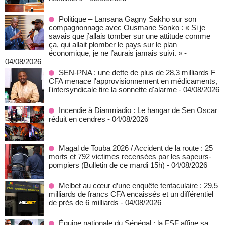
Politique – Lansana Gagny Sakho sur son
compagnonnage avec Ousmane Sonko : « Si je
savais que j’allais tomber sur une attitude comme
ça, qui allait plomber le pays sur le plan
économique, je ne l’aurais jamais suivi. »
-
04/08/2026
SEN-PNA : une dette de plus de 28,3 milliards F
CFA menace l'approvisionnement en médicaments,
l'intersyndicale tire la sonnette d'alarme
- 04/08/2026
Incendie à Diamniadio : Le hangar de Sen Oscar
réduit en cendres
- 04/08/2026
Magal de Touba 2026 / Accident de la route : 25
morts et 792 victimes recensées par les sapeurs-
pompiers (Bulletin de ce mardi 15h)
- 04/08/2026
Melbet au cœur d’une enquête tentaculaire : 29,5
milliards de francs CFA encaissés et un différentiel
de près de 6 milliards
- 04/08/2026
Équipe nationale du Sénégal : la FSF affine sa