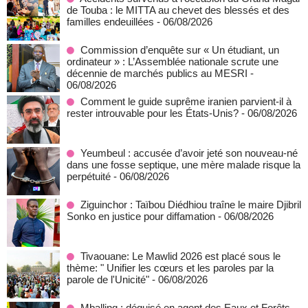
de Touba : le MITTA au chevet des blessés et des
familles endeuillées
- 06/08/2026
Commission d’enquête sur « Un étudiant, un
ordinateur » : L’Assemblée nationale scrute une
décennie de marchés publics au MESRI
-
06/08/2026
Comment le guide suprême iranien parvient-il à
rester introuvable pour les États-Unis?
- 06/08/2026
Yeumbeul : accusée d’avoir jeté son nouveau-né
dans une fosse septique, une mère malade risque la
perpétuité
- 06/08/2026
Ziguinchor : Taïbou Diédhiou traîne le maire Djibril
Sonko en justice pour diffamation
- 06/08/2026
Tivaouane: Le Mawlid 2026 est placé sous le
thème: " Unifier les cœurs et les paroles par la
parole de l'Unicité"
- 06/08/2026
Mballing : déguisé en agent des Eaux et Forêts,