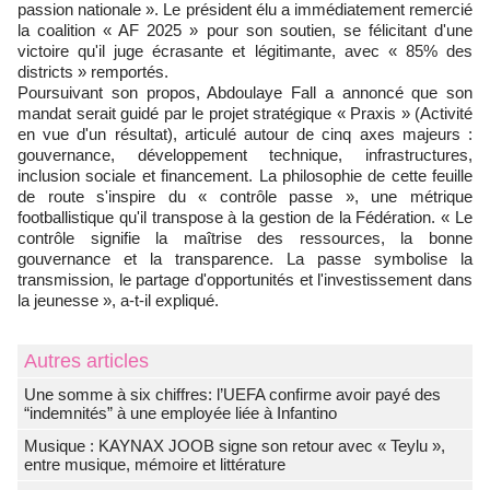
passion nationale ». Le président élu a immédiatement remercié
la coalition « AF 2025 » pour son soutien, se félicitant d'une
victoire qu'il juge écrasante et légitimante, avec « 85% des
districts » remportés.
Poursuivant son propos, Abdoulaye Fall a annoncé que son
mandat serait guidé par le projet stratégique « Praxis » (Activité
en vue d'un résultat), articulé autour de cinq axes majeurs :
gouvernance, développement technique, infrastructures,
inclusion sociale et financement. La philosophie de cette feuille
de route s'inspire du « contrôle passe », une métrique
footballistique qu'il transpose à la gestion de la Fédération. « Le
contrôle signifie la maîtrise des ressources, la bonne
gouvernance et la transparence. La passe symbolise la
transmission, le partage d'opportunités et l'investissement dans
la jeunesse », a-t-il expliqué.
Autres articles
Une somme à six chiffres: l’UEFA confirme avoir payé des
“indemnités” à une employée liée à Infantino
Musique : KAYNAX JOOB signe son retour avec « Teylu »,
entre musique, mémoire et littérature