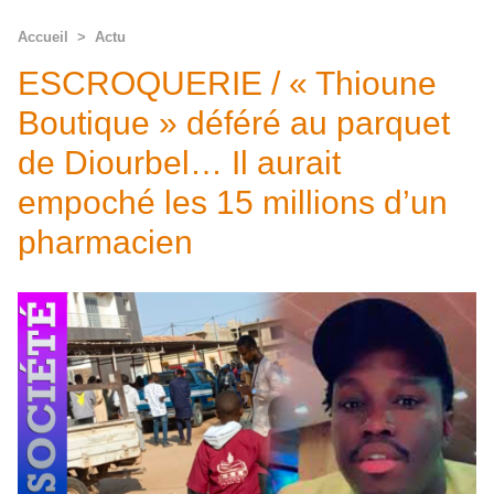
Accueil
>
Actu
ESCROQUERIE / « Thioune
Boutique » déféré au parquet
de Diourbel… Il aurait
empoché les 15 millions d’un
pharmacien