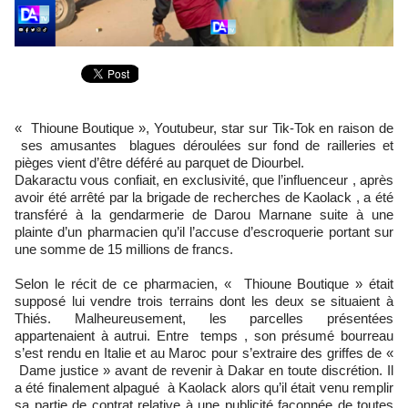
« Thioune Boutique », Youtubeur, star sur Tik-Tok en raison de
ses amusantes blagues déroulées sur fond de railleries et
pièges vient d’être déféré au parquet de Diourbel.
Dakaractu vous confiait, en exclusivité, que l’influenceur , après
avoir été arrêté par la brigade de recherches de Kaolack , a été
transféré à la gendarmerie de Darou Marnane suite à une
plainte d’un pharmacien qu’il l’accuse d’escroquerie portant sur
une somme de 15 millions de francs.
Selon le récit de ce pharmacien, « Thioune Boutique » était
supposé lui vendre trois terrains dont les deux se situaient à
Thiés. Malheureusement, les parcelles présentées
appartenaient à autrui. Entre temps , son présumé bourreau
s’est rendu en Italie et au Maroc pour s’extraire des griffes de «
Dame justice » avant de revenir à Dakar en toute discrétion. Il
a été finalement alpagué à Kaolack alors qu’il était venu remplir
sa partie de contrat relative à une publicité façonnée de toutes