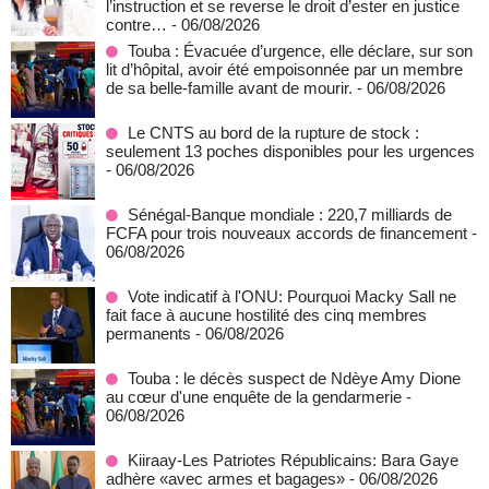
l’instruction et se reverse le droit d’ester en justice
contre…
- 06/08/2026
Touba : Évacuée d’urgence, elle déclare, sur son
lit d’hôpital, avoir été empoisonnée par un membre
de sa belle-famille avant de mourir.
- 06/08/2026
Le CNTS au bord de la rupture de stock :
seulement 13 poches disponibles pour les urgences
- 06/08/2026
Sénégal-Banque mondiale : 220,7 milliards de
FCFA pour trois nouveaux accords de financement
-
06/08/2026
Vote indicatif à l'ONU: Pourquoi Macky Sall ne
fait face à aucune hostilité des cinq membres
permanents
- 06/08/2026
Touba : le décès suspect de Ndèye Amy Dione
au cœur d'une enquête de la gendarmerie
-
06/08/2026
Kiiraay-Les Patriotes Républicains: Bara Gaye
adhère «avec armes et bagages»
- 06/08/2026