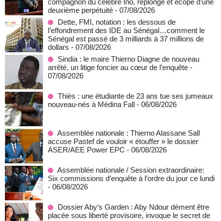
compagnon du célèbre Ino, replonge et écope d’une
deuxième perpétuité
- 07/08/2026
Dette, FMI, notation : les dessous de
l’effondrement des IDE au Sénégal…comment le
Sénégal est passé de 3 milliards à 37 millions de
dollars
- 07/08/2026
Sindia : le maire Thierno Diagne de nouveau
arrêté, un litige foncier au cœur de l’enquête
-
07/08/2026
Thiès : une étudiante de 23 ans tue ses jumeaux
nouveau-nés à Médina Fall
- 06/08/2026
Assemblée nationale : Thierno Alassane Sall
accuse Pastef de vouloir « étouffer » le dossier
ASER/AEE Power EPC
- 06/08/2026
Assemblée nationale / Session extraordinaire:
Six commissions d’enquête à l’ordre du jour ce lundi
- 06/08/2026
Dossier Aby’s Garden : Aby Ndour dément être
placée sous liberté provisoire, invoque le secret de