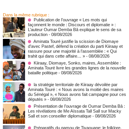
Dans la même rubrique :
Publication de l’ouvrage « Les mots qui
façonnent le monde : Discours et diplomatie » :
L’auteur Oumar Demba Bâ explique le sens de sa
production
- 08/08/2026
Aminata Touré justifie la scission de Diomaye
d’avec Pastef, défend la création du parti Kiiraay et
rassure pour une majorité à l’assemblée : « Qui
trahit qui dans cette affaire… »
- 08/08/2026
Kiiraay, Diomaye, Sonko, maires, Assemblée :
Aminata Touré livre les grandes lignes de la nouvelle
bataille politique
- 08/08/2026
la stratégie territoriale de Kiiraay dévoilée par
Aminata Touré : « Nous avons la moitié des maires
du Sénégal », « Nous avons fait campagne pour ces
députés »
- 08/08/2026
Présentation de l’ouvrage de Oumar Demba Bâ :
Les révélations de Me Aïssata Tall Sall sur Macky
Sall et son conseiller diplomatique
- 08/08/2026
Préparatifs du gamou de Tivaouane: le folklore,