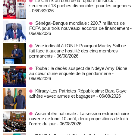
Le CNTS au bord de la rupture de stock :
seulement 13 poches disponibles pour les urgences
- 06/08/2026
Sénégal-Banque mondiale : 220,7 milliards de
FCFA pour trois nouveaux accords de financement
-
06/08/2026
Vote indicatif à l'ONU: Pourquoi Macky Sall ne
fait face à aucune hostilité des cinq membres
permanents
- 06/08/2026
Touba : le décès suspect de Ndèye Amy Dione
au cœur d'une enquête de la gendarmerie
-
06/08/2026
Kiiraay-Les Patriotes Républicains: Bara Gaye
adhère «avec armes et bagages»
- 06/08/2026
Assemblée nationale : La session extraordinaire
ouverte ce lundi 10 août, deux propositions de loi à
l’ordre du jour
- 06/08/2026