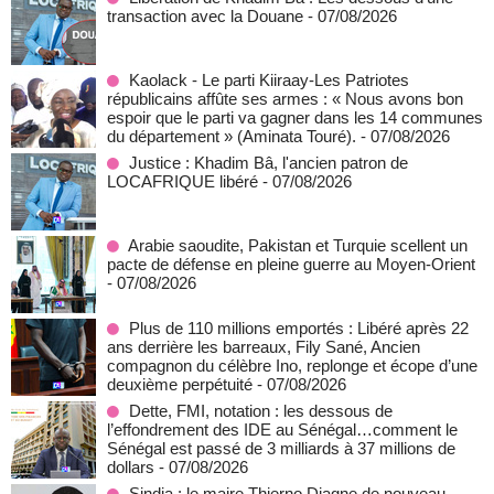
transaction avec la Douane
- 07/08/2026
Kaolack - Le parti Kiiraay-Les Patriotes
républicains affûte ses armes : « Nous avons bon
espoir que le parti va gagner dans les 14 communes
du département » (Aminata Touré).
- 07/08/2026
Justice : Khadim Bâ, l'ancien patron de
LOCAFRIQUE libéré
- 07/08/2026
Arabie saoudite, Pakistan et Turquie scellent un
pacte de défense en pleine guerre au Moyen-Orient
- 07/08/2026
Plus de 110 millions emportés : Libéré après 22
ans derrière les barreaux, Fily Sané, Ancien
compagnon du célèbre Ino, replonge et écope d’une
deuxième perpétuité
- 07/08/2026
Dette, FMI, notation : les dessous de
l’effondrement des IDE au Sénégal…comment le
Sénégal est passé de 3 milliards à 37 millions de
dollars
- 07/08/2026
Sindia : le maire Thierno Diagne de nouveau