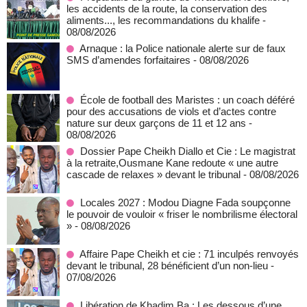
les accidents de la route, la conservation des
aliments..., les recommandations du khalife
-
08/08/2026
Arnaque : la Police nationale alerte sur de faux
SMS d’amendes forfaitaires
- 08/08/2026
École de football des Maristes : un coach déféré
pour des accusations de viols et d’actes contre
nature sur deux garçons de 11 et 12 ans
-
08/08/2026
Dossier Pape Cheikh Diallo et Cie : Le magistrat
à la retraite,Ousmane Kane redoute « une autre
cascade de relaxes » devant le tribunal
- 08/08/2026
Locales 2027 : Modou Diagne Fada soupçonne
le pouvoir de vouloir « friser le nombrilisme électoral
»
- 08/08/2026
Affaire Pape Cheikh et cie : 71 inculpés renvoyés
devant le tribunal, 28 bénéficient d’un non-lieu
-
07/08/2026
Libération de Khadim Ba : Les dessous d’une