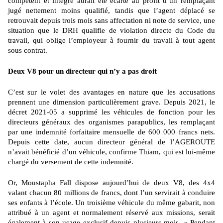
compétent et intègre aurait été écarté au profit d’un remplaçant
jugé nettement moins qualifié, tandis que l’agent déplacé se
retrouvait depuis trois mois sans affectation ni note de service, une
situation que le DRH qualifie de violation directe du Code du
travail, qui oblige l’employeur à fournir du travail à tout agent
sous contrat.
Deux V8 pour un directeur qui n’y a pas droit
C’est sur le volet des avantages en nature que les accusations
prennent une dimension particulièrement grave. Depuis 2021, le
décret 2021-05 a supprimé les véhicules de fonction pour les
directeurs généraux des organismes parapublics, les remplaçant
par une indemnité forfaitaire mensuelle de 600 000 francs nets.
Depuis cette date, aucun directeur général de l’AGEROUTE
n’avait bénéficié d’un véhicule, confirme Thiam, qui est lui-même
chargé du versement de cette indemnité.
Or, Moustapha Fall dispose aujourd’hui de deux V8, des 4x4
valant chacun 80 millions de francs, dont l’un servirait à conduire
ses enfants à l’école. Un troisième véhicule du même gabarit, non
attribué à un agent et normalement réservé aux missions, serait
également à son usage exclusif depuis plusieurs mois. « Pendant