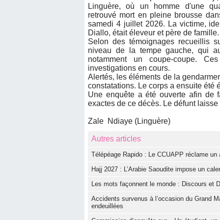
Linguère, où un homme d'une qua
retrouvé mort en pleine brousse dan
samedi 4 juillet 2026. La victime, iden
Diallo, était éleveur et père de famille.
Selon des témoignages recueillis su
niveau de la tempe gauche, qui au
notamment un coupe-coupe. Ces é
investigations en cours.
Alertés, les éléments de la gendarmeri
constatations. Le corps a ensuite été
Une enquête a été ouverte afin de fa
exactes de ce décès. Le défunt laisse 
Zale Ndiaye (Linguère)
Autres articles
Télépéage Rapido : Le CCUAPP réclame un aud
Hajj 2027 : L’Arabie Saoudite impose un calen
Les mots façonnent le monde : Discours et D
Accidents survenus à l’occasion du Grand Ma
endeuillées