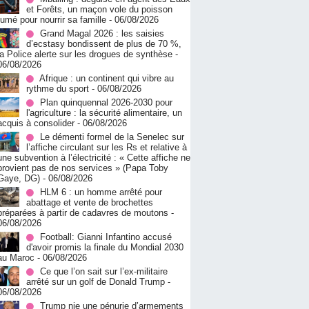
et Forêts, un maçon vole du poisson
fumé pour nourrir sa famille
- 06/08/2026
Grand Magal 2026 : les saisies
d’ecstasy bondissent de plus de 70 %,
la Police alerte sur les drogues de synthèse
-
06/08/2026
Afrique : un continent qui vibre au
rythme du sport
- 06/08/2026
Plan quinquennal 2026-2030 pour
l'agriculture : la sécurité alimentaire, un
acquis à consolider
- 06/08/2026
Le démenti formel de la Senelec sur
l’affiche circulant sur les Rs et relative à
une subvention à l’électricité : « Cette affiche ne
provient pas de nos services » (Papa Toby
Gaye, DG)
- 06/08/2026
HLM 6 : un homme arrêté pour
abattage et vente de brochettes
préparées à partir de cadavres de moutons
-
06/08/2026
Football: Gianni Infantino accusé
d'avoir promis la finale du Mondial 2030
au Maroc
- 06/08/2026
Ce que l’on sait sur l’ex-militaire
arrêté sur un golf de Donald Trump
-
06/08/2026
Trump nie une pénurie d’armements