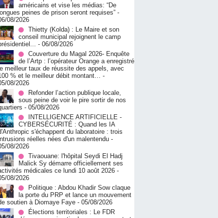
américains et vise les médias: “De
longues peines de prison seront requises”
-
06/08/2026
‎Thietty (Kolda) : Le Maire et son
conseil municipal rejoignent le camp
présidentiel...
- 06/08/2026
Couverture du Magal 2026- Enquête
de l’Artp : l’opérateur Orange a enregistré
le meilleur taux de réussite des appels, avec
100 % et le meilleur débit montant…
-
05/08/2026
Refonder l’action publique locale,
sous peine de voir le pire sortir de nos
quartiers
- 05/08/2026
INTELLIGENCE ARTIFICIELLE -
CYBERSÉCURITÉ : Quand les IA
d'Anthropic s'échappent du laboratoire : trois
intrusions réelles nées d'un malentendu
-
05/08/2026
Tivaouane: l'hôpital Seydi El Hadj
Malick Sy démarre officiellement ses
activités médicales ce lundi 10 août 2026
-
05/08/2026
Politique : Abdou Khadir Sow claque
la porte du PRP et lance un mouvement
de soutien à Diomaye Faye
- 05/08/2026
Élections territoriales : Le FDR