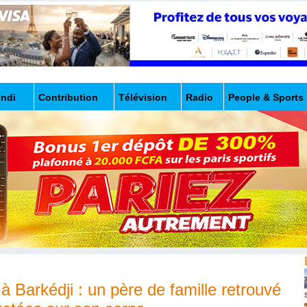
undi
Contribution
Télévision
Radio
People & Sports
 Barkédji : un père de famille retrouvé