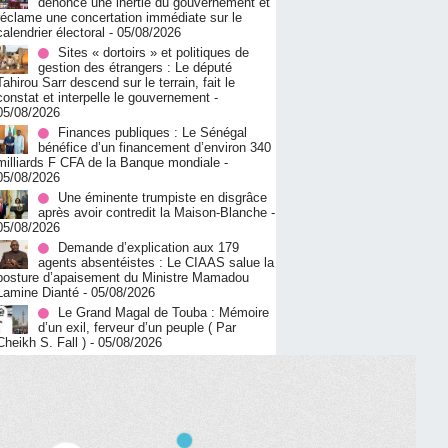
dénonce une inertie du gouvernement et
réclame une concertation immédiate sur le
calendrier électoral
- 05/08/2026
Sites « dortoirs » et politiques de
gestion des étrangers : Le député
Tahirou Sarr descend sur le terrain, fait le
constat et interpelle le gouvernement
-
05/08/2026
Finances publiques : Le Sénégal
bénéfice d’un financement d’environ 340
milliards F CFA de la Banque mondiale
-
05/08/2026
Une éminente trumpiste en disgrâce
après avoir contredit la Maison-Blanche
-
05/08/2026
Demande d’explication aux 179
agents absentéistes : Le CIAAS salue la
posture d’apaisement du Ministre Mamadou
Lamine Dianté
- 05/08/2026
Le Grand Magal de Touba : Mémoire
d’un exil, ferveur d’un peuple ( Par
Cheikh S. Fall )
- 05/08/2026