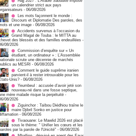
Hajj 2027 : L’Arabie Saoudite impose
un calendrier strict aux pays
organisateurs
- 06/08/2026
Les mots façonnent le monde :
Discours et Diplomatie Des paroles, des
mots et une image
- 06/08/2026
Accidents survenus à l’occasion du
Grand Magal de Touba : le MITTA au
chevet des blessés et des familles endeuillées
-
06/08/2026
Commission d’enquête sur « Un
étudiant, un ordinateur » : L’Assemblée
nationale scrute une décennie de marchés
publics au MESRI
- 06/08/2026
Comment le guide suprême iranien
parvient-il à rester introuvable pour les
États-Unis?
- 06/08/2026
Yeumbeul : accusée d’avoir jeté son
nouveau-né dans une fosse septique,
une mère malade risque la perpétuité
-
06/08/2026
Ziguinchor : Taïbou Diédhiou traîne le
maire Djibril Sonko en justice pour
diffamation
- 06/08/2026
Tivaouane: Le Mawlid 2026 est placé
sous le thème: " Unifier les cœurs et les
paroles par la parole de l'Unicité"
- 06/08/2026
Mballing : déguisé en agent des Eaux