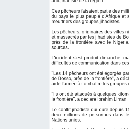
anti-jihadiste de la région.
Ces pêcheurs faisaient partie des mill
du pays le plus peuplé d'Afrique et 
meurtriers des groupes jihadistes.
Les pêcheurs, originaires des villes 
et massacrés par les jihadistes de Bo
près de la frontière avec le Nigeria,
sources.
L'incident s'est produit dimanche, m
difficultés de communication dans ces
"Les 14 pêcheurs ont été égorgés par
de Bosso, près de la frontière", a dé
aide l'armée à combattre les groupes 
"Ils ont été attaqués à quelques kilom
la frontière", a déclaré Ibrahim Liman
Le conflit jihadiste qui dure depuis
deux millions de personnes dans le 
Nations unies.