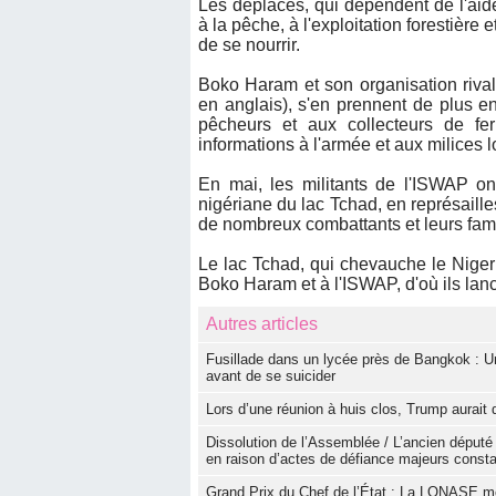
Les déplacés, qui dépendent de l'aide
à la pêche, à l'exploitation forestière e
de se nourrir.
Boko Haram et son organisation rival
en anglais), s'en prennent de plus e
pêcheurs et aux collecteurs de fer
informations à l'armée et aux milices 
En mai, les militants de l'ISWAP on
nigériane du lac Tchad, en représaill
de nombreux combattants et leurs fami
Le lac Tchad, qui chevauche le Nigeri
Boko Haram et à l'ISWAP, d'où ils lan
Autres articles
Fusillade dans un lycée près de Bangkok : U
avant de se suicider
Lors d’une réunion à huis clos, Trump aurai
Dissolution de l’Assemblée / L’ancien député 
en raison d’actes de défiance majeurs consta
Grand Prix du Chef de l’État : La LONASE m