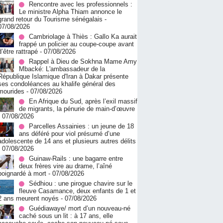
Rencontre avec les professionnels :
Le ministre Alpha Thiam annonce le
grand retour du Tourisme sénégalais
-
07/08/2026
Cambriolage à Thiès : Gallo Ka aurait
frappé un policier au coupe-coupe avant
d’être rattrapé
- 07/08/2026
Rappel à Dieu de Sokhna Mame Amy
Mbacké: L'ambassadeur de la
République Islamique d'Iran à Dakar présente
ses condoléances au khalife général des
mourides
- 07/08/2026
En Afrique du Sud, après l’exil massif
de migrants, la pénurie de main-d’œuvre
- 07/08/2026
Parcelles Assainies : un jeune de 18
ans déféré pour viol présumé d’une
adolescente de 14 ans et plusieurs autres délits
- 07/08/2026
Guinaw-Rails : une bagarre entre
deux frères vire au drame, l’aîné
poignardé à mort
- 07/08/2026
Sédhiou : une pirogue chavire sur le
fleuve Casamance, deux enfants de 1 et
2 ans meurent noyés
- 07/08/2026
Guédiawaye/ mort d’un nouveau-né
caché sous un lit : à 17 ans, elle