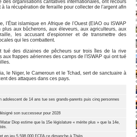
 des organisations caritatives internationales, ont recours
t à la récupération de ferraille pour collecter de l'argent afin
e, l'État islamique en Afrique de l'Ouest (EIAO ou ISWAP
n plus aux bûcherons, aux éleveurs, aux agriculteurs, aux
raille, les accusant d'espionner et de transmettre des
locales qui les combattent.
t tué des dizaines de pêcheurs sur trois îles de la rive
es aux frappes aériennes des camps de l'ISWAP qui ont tué
lles.
a, le Niger, le Cameroun et le Tchad, sert de sanctuaire à
cent des attaques dans ces pays.
n adolescent de 14 ans tue ses grands-parents puis cinq personnes
t désigné son successeur pour 2028
Matar Diop estime que la 15e législature « mérite plus » que la 14e,
tés.
et en jeu 5 598 000 FCFA ce dimanche à Thiès