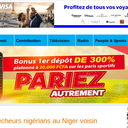
undi
Contribution
Télévision
Radio
People & Sports
êcheurs nigérians au Niger voisin