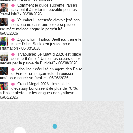
Comment le guide suprême iranien
parvient-il à rester introuvable pour les
États-Unis?
- 06/08/2026
Yeumbeul : accusée d’avoir jeté son
nouveau-né dans une fosse septique,
une mère malade risque la perpétuité
-
06/08/2026
Ziguinchor : Taïbou Diédhiou traîne le
maire Djibril Sonko en justice pour
diffamation
- 06/08/2026
Tivaouane: Le Mawlid 2026 est placé
sous le thème: " Unifier les cœurs et les
paroles par la parole de l'Unicité"
- 06/08/2026
Mballing : déguisé en agent des Eaux
et Forêts, un maçon vole du poisson
fumé pour nourrir sa famille
- 06/08/2026
Grand Magal 2026 : les saisies
d’ecstasy bondissent de plus de 70 %,
la Police alerte sur les drogues de synthèse
-
06/08/2026