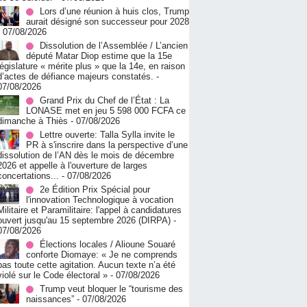
Lors d’une réunion à huis clos, Trump
aurait désigné son successeur pour 2028
- 07/08/2026
Dissolution de l’Assemblée / L’ancien
député Matar Diop estime que la 15e
législature « mérite plus » que la 14e, en raison
d’actes de défiance majeurs constatés.
-
07/08/2026
Grand Prix du Chef de l’État : La
LONASE met en jeu 5 598 000 FCFA ce
dimanche à Thiès
- 07/08/2026
Lettre ouverte: Talla Sylla invite le
PR à s'inscrire dans la perspective d’une
dissolution de l’AN dès le mois de décembre
2026 et appelle à l'ouverture de larges
concertations...
- 07/08/2026
2e Édition Prix Spécial pour
l'innovation Technologique à vocation
Militaire et Paramilitaire: l'appel à candidatures
ouvert jusqu'au 15 septembre 2026 (DIRPA)
-
07/08/2026
Élections locales / Alioune Souaré
conforte Diomaye: « Je ne comprends
pas toute cette agitation. Aucun texte n’a été
violé sur le Code électoral »
- 07/08/2026
Trump veut bloquer le “tourisme des
naissances”
- 07/08/2026