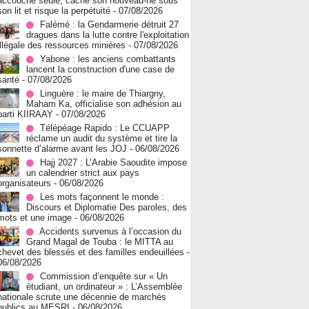
accouche seule, cache son nouveau-né sous
son lit et risque la perpétuité
- 07/08/2026
Falémé : la Gendarmerie détruit 27
dragues dans la lutte contre l'exploitation
illégale des ressources minières
- 07/08/2026
Yabone : les anciens combattants
lancent la construction d'une case de
santé
- 07/08/2026
Linguère : le maire de Thiargny,
Maham Ka, officialise son adhésion au
parti KIIRAAY
- 07/08/2026
Télépéage Rapido : Le CCUAPP
réclame un audit du système et tire la
sonnette d’alarme avant les JOJ
- 06/08/2026
Hajj 2027 : L’Arabie Saoudite impose
un calendrier strict aux pays
organisateurs
- 06/08/2026
Les mots façonnent le monde :
Discours et Diplomatie Des paroles, des
mots et une image
- 06/08/2026
Accidents survenus à l’occasion du
Grand Magal de Touba : le MITTA au
chevet des blessés et des familles endeuillées
-
06/08/2026
Commission d’enquête sur « Un
étudiant, un ordinateur » : L’Assemblée
nationale scrute une décennie de marchés
publics au MESRI
- 06/08/2026