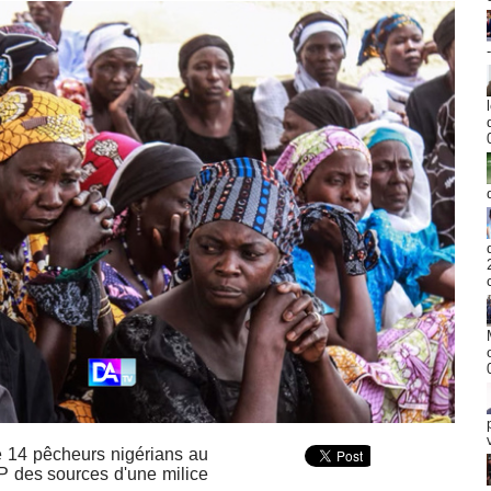
é 14 pêcheurs nigérians au
FP des sources d'une milice