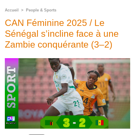
Accueil
>
People & Sports
CAN Féminine 2025 / Le
Sénégal s’incline face à une
Zambie conquérante (3–2)