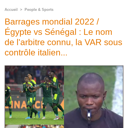
Accueil
>
People & Sports
Barrages mondial 2022 /
Égypte vs Sénégal : Le nom
de l'arbitre connu, la VAR sous
contrôle italien...