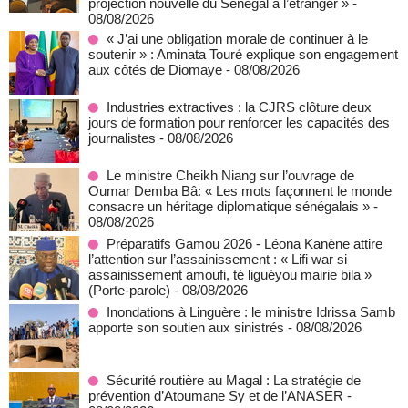
projection nouvelle du Sénégal à l’étranger »
-
08/08/2026
« J’ai une obligation morale de continuer à le
soutenir » : Aminata Touré explique son engagement
aux côtés de Diomaye
- 08/08/2026
Industries extractives : la CJRS clôture deux
jours de formation pour renforcer les capacités des
journalistes
- 08/08/2026
Le ministre Cheikh Niang sur l’ouvrage de
Oumar Demba Bâ: « Les mots façonnent le monde
consacre un héritage diplomatique sénégalais »
-
08/08/2026
Préparatifs Gamou 2026 - Léona Kanène attire
l’attention sur l’assainissement : « Lifi war si
assainissement amoufi, té liguéyou mairie bila »
(Porte-parole)
- 08/08/2026
Inondations à Linguère : le ministre Idrissa Samb
apporte son soutien aux sinistrés
- 08/08/2026
Sécurité routière au Magal : La stratégie de
prévention d’Atoumane Sy et de l’ANASER
-