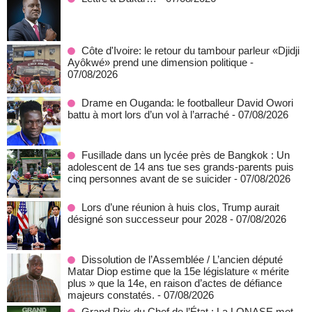
Côte d'Ivoire: le retour du tambour parleur «Djidji
Ayôkwé» prend une dimension politique
-
07/08/2026
Drame en Ouganda: le footballeur David Owori
battu à mort lors d’un vol à l’arraché
- 07/08/2026
Fusillade dans un lycée près de Bangkok : Un
adolescent de 14 ans tue ses grands-parents puis
cinq personnes avant de se suicider
- 07/08/2026
Lors d’une réunion à huis clos, Trump aurait
désigné son successeur pour 2028
- 07/08/2026
Dissolution de l’Assemblée / L’ancien député
Matar Diop estime que la 15e législature « mérite
plus » que la 14e, en raison d’actes de défiance
majeurs constatés.
- 07/08/2026
Grand Prix du Chef de l’État : La LONASE met