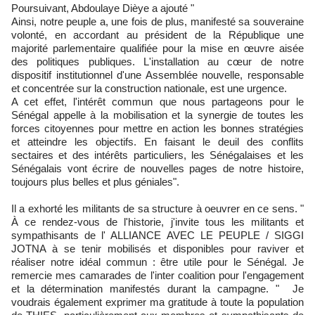
Poursuivant, Abdoulaye Dièye a ajouté "
Ainsi, notre peuple a, une fois de plus, manifesté sa souveraine
volonté, en accordant au président de la République une
majorité parlementaire qualifiée pour la mise en œuvre aisée
des politiques publiques. L'installation au cœur de notre
dispositif institutionnel d'une Assemblée nouvelle, responsable
et concentrée sur la construction nationale, est une urgence.
A cet effet, l'intérêt commun que nous partageons pour le
Sénégal appelle à la mobilisation et la synergie de toutes les
forces citoyennes pour mettre en action les bonnes stratégies
et atteindre les objectifs. En faisant le deuil des conflits
sectaires et des intérêts particuliers, les Sénégalaises et les
Sénégalais vont écrire de nouvelles pages de notre histoire,
toujours plus belles et plus géniales".
Il a exhorté les militants de sa structure à oeuvrer en ce sens. "
À ce rendez-vous de l'historie, j'invite tous les militants et
sympathisants de l' ALLIANCE AVEC LE PEUPLE / SIGGI
JOTNA à se tenir mobilisés et disponibles pour raviver et
réaliser notre idéal commun : être utile pour le Sénégal. Je
remercie mes camarades de l'inter coalition pour l'engagement
et la détermination manifestés durant la campagne. " Je
voudrais également exprimer ma gratitude à toute la population