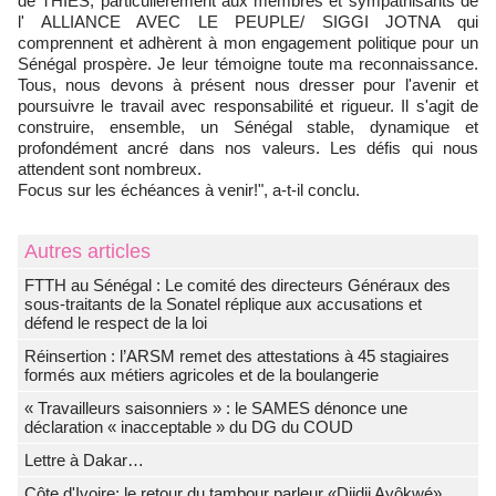
de THIES, particulièrement aux membres et sympathisants de
l' ALLIANCE AVEC LE PEUPLE/ SIGGI JOTNA qui
comprennent et adhèrent à mon engagement politique pour un
Sénégal prospère. Je leur témoigne toute ma reconnaissance.
Tous, nous devons à présent nous dresser pour l'avenir et
poursuivre le travail avec responsabilité et rigueur. Il s'agit de
construire, ensemble, un Sénégal stable, dynamique et
profondément ancré dans nos valeurs. Les défis qui nous
attendent sont nombreux.
Focus sur les échéances à venir!", a-t-il conclu.
Autres articles
FTTH au Sénégal : Le comité des directeurs Généraux des
sous-traitants de la Sonatel réplique aux accusations et
défend le respect de la loi
Réinsertion : l’ARSM remet des attestations à 45 stagiaires
formés aux métiers agricoles et de la boulangerie
« Travailleurs saisonniers » : le SAMES dénonce une
déclaration « inacceptable » du DG du COUD
Lettre à Dakar…
Côte d'Ivoire: le retour du tambour parleur «Djidji Ayôkwé»