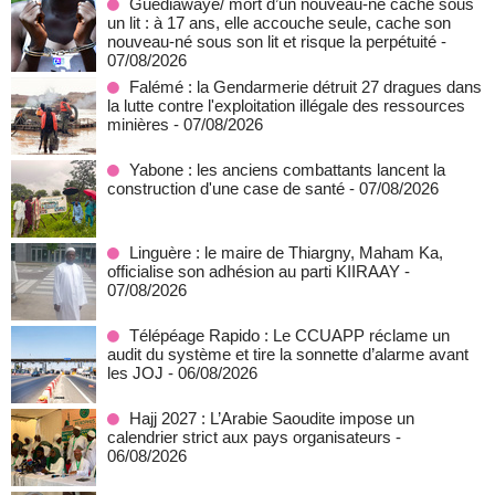
Guédiawaye/ mort d’un nouveau-né caché sous
un lit : à 17 ans, elle accouche seule, cache son
nouveau-né sous son lit et risque la perpétuité
-
07/08/2026
Falémé : la Gendarmerie détruit 27 dragues dans
la lutte contre l'exploitation illégale des ressources
minières
- 07/08/2026
Yabone : les anciens combattants lancent la
construction d'une case de santé
- 07/08/2026
Linguère : le maire de Thiargny, Maham Ka,
officialise son adhésion au parti KIIRAAY
-
07/08/2026
Télépéage Rapido : Le CCUAPP réclame un
audit du système et tire la sonnette d’alarme avant
les JOJ
- 06/08/2026
Hajj 2027 : L’Arabie Saoudite impose un
calendrier strict aux pays organisateurs
-
06/08/2026