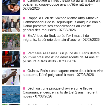
Cambriolage à Thiès : Gallo Ka aurait frappé un
policier au coupe-coupe avant d’être rattrapé
-
07/08/2026
Rappel à Dieu de Sokhna Mame Amy Mbacké:
L'ambassadeur de la République Islamique d'Iran à
Dakar présente ses condoléances au khalife
général des mourides
- 07/08/2026
En Afrique du Sud, après l’exil massif de
migrants, la pénurie de main-d’œuvre
- 07/08/2026
Parcelles Assainies : un jeune de 18 ans déféré
pour viol présumé d’une adolescente de 14 ans et
plusieurs autres délits
- 07/08/2026
Guinaw-Rails : une bagarre entre deux frères vire
au drame, l’aîné poignardé à mort
- 07/08/2026
Sédhiou : une pirogue chavire sur le fleuve
Casamance, deux enfants de 1 et 2 ans meurent
noyés
- 07/08/2026